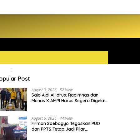
opular Post
August 3, 2026
52 View
Said Aldi Al Idrus: Rapimnas dan
Munas X AMPI Harus Segera Digelar
demi Konsolidasi Organisasi
August 6, 2026
44 View
Firman Soebagyo Tegaskan PUD
dan PPTS Tetap Jadi Pilar
Penyaluran Pupuk Bersubsidi