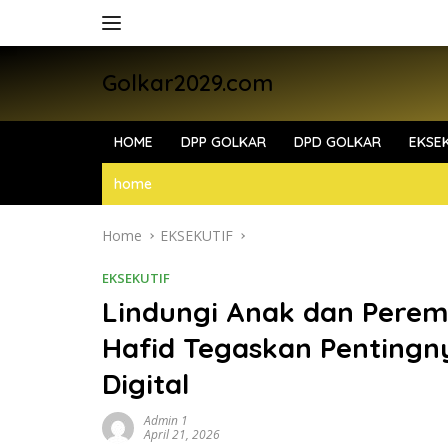
Skip
to
content
Golkar2029.com
HOME
DPP GOLKAR
DPD GOLKAR
EKSEK
home
Home
EKSEKUTIF
EKSEKUTIF
Lindungi Anak dan Pere
Hafid Tegaskan Penting
Digital
Admin 1
April 21, 2026