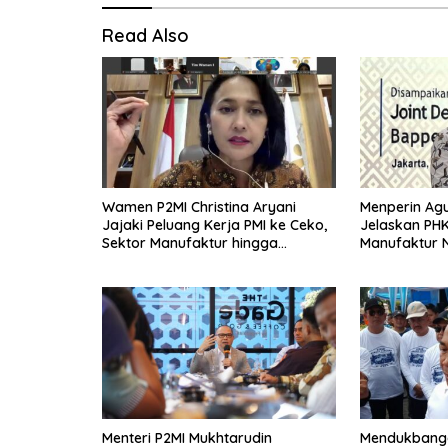
Read Also
Wamen P2MI Christina Aryani
Menperin Ag
Jajaki Peluang Kerja PMI ke Ceko,
Jelaskan PH
Sektor Manufaktur hingga
Manufaktur N
Kesehatan Dibidik
Menteri P2MI Mukhtarudin
Mendukbangg