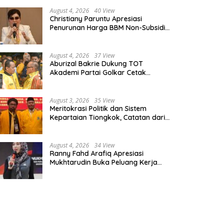
August 4, 2026
40 View
Christiany Paruntu Apresiasi
Penurunan Harga BBM Non-Subsidi,
Nilai Kebijakan ESDM Makin Adaptif
August 4, 2026
37 View
Aburizal Bakrie Dukung TOT
Akademi Partai Golkar Cetak
Instruktur Berkompetensi Tinggi
August 3, 2026
35 View
Meritokrasi Politik dan Sistem
Kepartaian Tiongkok, Catatan dari
Sekolah Partai Pusat PKT
August 4, 2026
34 View
Ranny Fahd Arafiq Apresiasi
Mukhtarudin Buka Peluang Kerja
Skilled Worker Indonesia di Albania