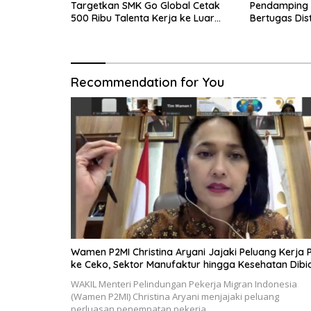
Targetkan SMK Go Global Cetak
Pendamping K
500 Ribu Talenta Kerja ke Luar
Bertugas Dis
Negeri
Ibu Hamil dan
Recommendation for You
Wamen P2MI Christina Aryani Jajaki Peluang Kerja 
ke Ceko, Sektor Manufaktur hingga Kesehatan Dibi
WAKIL Menteri Pelindungan Pekerja Migran Indonesia
(Wamen P2MI) Christina Aryani menjajaki peluang
perluasan penempatan pekerja…