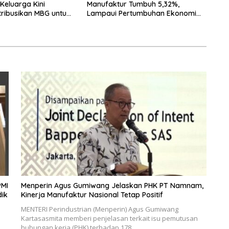
eluarga Kini
Manufaktur Tumbuh 5,32%,
tribusikan MBG untuk
Lampaui Pertumbuhan Ekonomi
 Balita
Nasional
PMI
Menperin Agus Gumiwang Jelaskan PHK PT Namnam,
dik
Kinerja Manufaktur Nasional Tetap Positif
MENTERI Perindustrian (Menperin) Agus Gumiwang
Kartasasmita memberi penjelasan terkait isu pemutusan
hubungan kerja (PHK) terhadap 178…