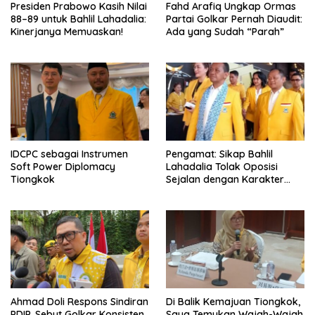
Presiden Prabowo Kasih Nilai
Fahd Arafiq Ungkap Ormas
88–89 untuk Bahlil Lahadalia:
Partai Golkar Pernah Diaudit:
Kinerjanya Memuaskan!
Ada yang Sudah “Parah”
IDCPC sebagai Instrumen
Pengamat: Sikap Bahlil
Soft Power Diplomacy
Lahadalia Tolak Oposisi
Tiongkok
Sejalan dengan Karakter
Politik Partai Golkar
Ahmad Doli Respons Sindiran
Di Balik Kemajuan Tiongkok,
PDIP, Sebut Golkar Konsisten
Saya Temukan Wajah-Wajah