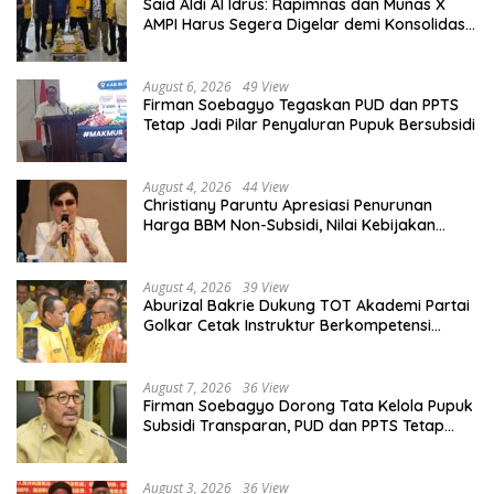
Said Aldi Al Idrus: Rapimnas dan Munas X
AMPI Harus Segera Digelar demi Konsolidasi
Organisasi
August 6, 2026
49 View
Firman Soebagyo Tegaskan PUD dan PPTS
Tetap Jadi Pilar Penyaluran Pupuk Bersubsidi
August 4, 2026
44 View
Christiany Paruntu Apresiasi Penurunan
Harga BBM Non-Subsidi, Nilai Kebijakan
ESDM Makin Adaptif
August 4, 2026
39 View
Aburizal Bakrie Dukung TOT Akademi Partai
Golkar Cetak Instruktur Berkompetensi
Tinggi
August 7, 2026
36 View
Firman Soebagyo Dorong Tata Kelola Pupuk
Subsidi Transparan, PUD dan PPTS Tetap
Diberdayakan
August 3, 2026
36 View