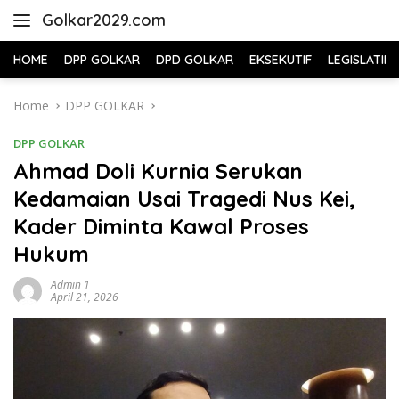
Skip
Golkar2029.com
to
content
HOME
DPP GOLKAR
DPD GOLKAR
EKSEKUTIF
LEGISLATIF
Home
DPP GOLKAR
DPP GOLKAR
Ahmad Doli Kurnia Serukan
Kedamaian Usai Tragedi Nus Kei,
Kader Diminta Kawal Proses
Hukum
Admin 1
April 21, 2026