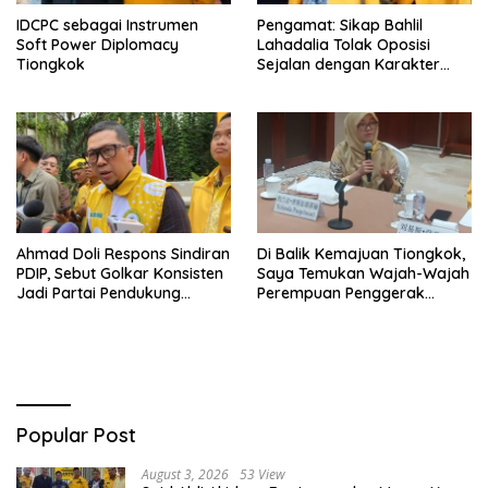
IDCPC sebagai Instrumen
Pengamat: Sikap Bahlil
Soft Power Diplomacy
Lahadalia Tolak Oposisi
Tiongkok
Sejalan dengan Karakter
Politik Partai Golkar
Ahmad Doli Respons Sindiran
Di Balik Kemajuan Tiongkok,
PDIP, Sebut Golkar Konsisten
Saya Temukan Wajah-Wajah
Jadi Partai Pendukung
Perempuan Penggerak
Pemerintah
Negeri
Popular Post
August 3, 2026
53 View