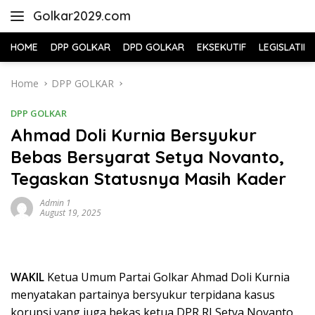
Skip
Golkar2029.com
to
content
HOME
DPP GOLKAR
DPD GOLKAR
EKSEKUTIF
LEGISLATIF
Home
DPP GOLKAR
DPP GOLKAR
Ahmad Doli Kurnia Bersyukur
Bebas Bersyarat Setya Novanto,
Tegaskan Statusnya Masih Kader
Admin 1
August 19, 2025
WAKIL
Ketua Umum Partai Golkar Ahmad Doli Kurnia
menyatakan partainya bersyukur terpidana kasus
korupsi yang juga bekas ketua DPR RI Setya Novanto