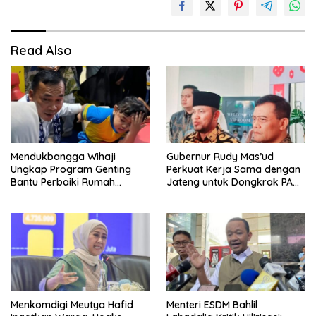
Read Also
Mendukbangga Wihaji
Gubernur Rudy Mas’ud
Ungkap Program Genting
Perkuat Kerja Sama dengan
Bantu Perbaiki Rumah
Jateng untuk Dongkrak PAD
Keluarga Berisiko Stunting
Kaltim
Menkomdigi Meutya Hafid
Menteri ESDM Bahlil