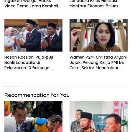
Ingatkan Warga, Hoaks
Lahadalia Kritik Hilirisasi:
Video Demo Lama Kembali
Manfaat Ekonomi Belum
Viral di Medsos
Merata ke Daerah Penghasil
Rosan Roeslani Puja-puji
Wamen P2MI Christina Aryani
Bahlil Lahadalia di
Jajaki Peluang Kerja PMI ke
Peluncuran 10 Bukunya:
Ceko, Sektor Manufaktur
Cerdas, Pantang Menyerah,
hingga Kesehatan Dibidik
Berpikir Jauh ke Depan!
Recommendation for You