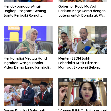
Mendukbangga Wihaji
Gubernur Rudy Mas’ud
Ungkap Program Genting
Perkuat Kerja Sama dengan
Bantu Perbaiki Rumah
Jateng untuk Dongkrak PAD
Keluarga Berisiko Stunting
Kaltim
Menkomdigi Meutya Hafid
Menteri ESDM Bahlil
Ingatkan Warga, Hoaks
Lahadalia Kritik Hilirisasi:
Video Demo Lama Kembali
Manfaat Ekonomi Belum
Viral di Medsos
Merata ke Daerah Penghasil
Rosan Roeslani Puja-puji
Wamen P2MI Christina Aryani