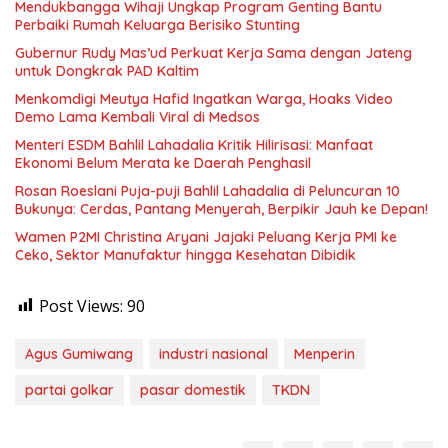
Mendukbangga Wihaji Ungkap Program Genting Bantu
Perbaiki Rumah Keluarga Berisiko Stunting
Gubernur Rudy Mas’ud Perkuat Kerja Sama dengan Jateng
untuk Dongkrak PAD Kaltim
Menkomdigi Meutya Hafid Ingatkan Warga, Hoaks Video
Demo Lama Kembali Viral di Medsos
Menteri ESDM Bahlil Lahadalia Kritik Hilirisasi: Manfaat
Ekonomi Belum Merata ke Daerah Penghasil
Rosan Roeslani Puja-puji Bahlil Lahadalia di Peluncuran 10
Bukunya: Cerdas, Pantang Menyerah, Berpikir Jauh ke Depan!
Wamen P2MI Christina Aryani Jajaki Peluang Kerja PMI ke
Ceko, Sektor Manufaktur hingga Kesehatan Dibidik
Post Views:
90
Agus Gumiwang
industri nasional
Menperin
partai golkar
pasar domestik
TKDN