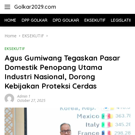
Skip
Golkar2029.com
to
content
HOME
DPP GOLKAR
DPD GOLKAR
EKSEKUTIF
LEGISLATIF
Home
EKSEKUTIF
EKSEKUTIF
Agus Gumiwang Tegaskan Pasar
Domestik Penopang Utama
Industri Nasional, Dorong
Kebijakan Proteksi Cerdas
Admin 1
October 27, 2025