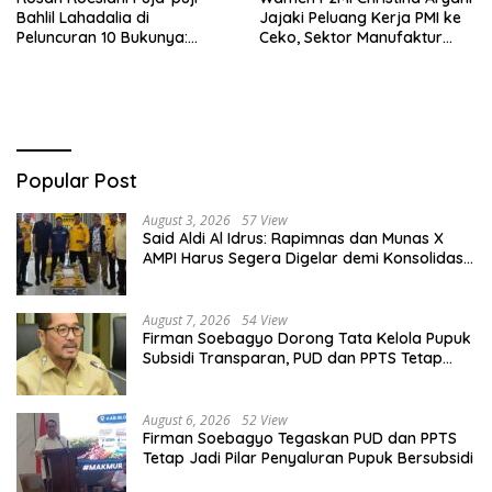
Bahlil Lahadalia di
Jajaki Peluang Kerja PMI ke
Peluncuran 10 Bukunya:
Ceko, Sektor Manufaktur
Cerdas, Pantang Menyerah,
hingga Kesehatan Dibidik
Berpikir Jauh ke Depan!
Popular Post
August 3, 2026
57 View
Said Aldi Al Idrus: Rapimnas dan Munas X
AMPI Harus Segera Digelar demi Konsolidasi
Organisasi
August 7, 2026
54 View
Firman Soebagyo Dorong Tata Kelola Pupuk
Subsidi Transparan, PUD dan PPTS Tetap
Diberdayakan
August 6, 2026
52 View
Firman Soebagyo Tegaskan PUD dan PPTS
Tetap Jadi Pilar Penyaluran Pupuk Bersubsidi