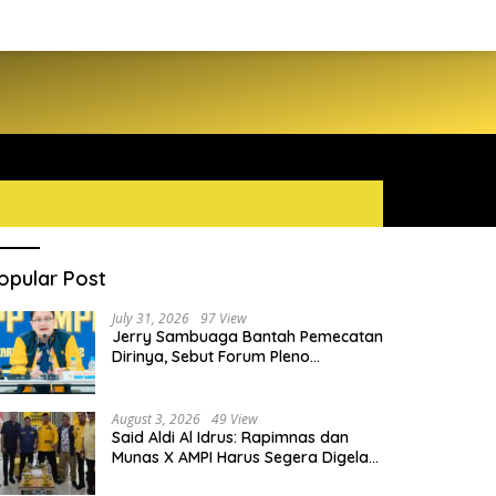
opular Post
July 31, 2026
97 View
Jerry Sambuaga Bantah Pemecatan
Dirinya, Sebut Forum Pleno
Diperluas AMPI Ilegal
August 3, 2026
49 View
Said Aldi Al Idrus: Rapimnas dan
Munas X AMPI Harus Segera Digelar
demi Konsolidasi Organisasi