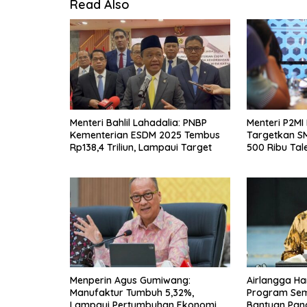
Read Also
Menteri Bahlil Lahadalia: PNBP
Menteri P2MI
Kementerian ESDM 2025 Tembus
Targetkan S
Rp138,4 Triliun, Lampaui Target
500 Ribu Tal
Negeri
Menperin Agus Gumiwang:
Airlangga Ha
Manufaktur Tumbuh 5,32%,
Program Seme
Lampaui Pertumbuhan Ekonomi
Bantuan Pan