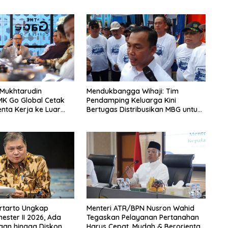
 Mukhtarudin
Mendukbangga Wihaji: Tim
MK Go Global Cetak
Pendamping Keluarga Kini
enta Kerja ke Luar
Bertugas Distribusikan MBG untuk
Ibu Hamil dan Balita
rtarto Ungkap
Menteri ATR/BPN Nusron Wahid
ster II 2026, Ada
Tegaskan Pelayanan Pertanahan
gan hingga Diskon
Harus Cepat, Mudah & Berorientasi