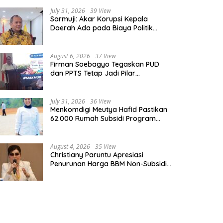
July 31, 2026
39 View
Sarmuji: Akar Korupsi Kepala
Daerah Ada pada Biaya Politik
Mahal, Bukan Sekadar Kurang
Pembinaan
August 6, 2026
37 View
Firman Soebagyo Tegaskan PUD
dan PPTS Tetap Jadi Pilar
Penyaluran Pupuk Bersubsidi
July 31, 2026
36 View
Menkomdigi Meutya Hafid Pastikan
62.000 Rumah Subsidi Program
Prabowo Dilengkapi Akses Internet
August 4, 2026
35 View
Christiany Paruntu Apresiasi
Penurunan Harga BBM Non-Subsidi,
Nilai Kebijakan ESDM Makin Adaptif