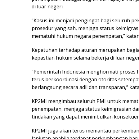
di luar negeri.
“Kasus ini menjadi pengingat bagi seluruh pek
prosedur yang sah, menjaga status keimigrasi
mematuhi hukum negara penempatan,” katany
Kepatuhan terhadap aturan merupakan bagian
kepastian hukum selama bekerja di luar neger
“Pemerintah Indonesia menghormati proses h
terus berkoordinasi dengan otoritas setem
berlangsung secara adil dan transparan,” kat
KP2MI mengimbau seluruh PMI untuk mematuh
penempatan, menjaga status keimigrasian dan
tindakan yang dapat menimbulkan konsekuensi
KP2MI juga akan terus memantau perkemban
lanjutan apabila terdapat perkembangan baru.