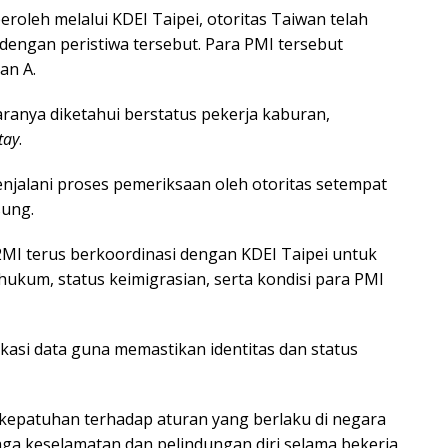
oleh melalui KDEI Taipei, otoritas Taiwan telah
engan peristiwa tersebut. Para PMI tersebut
an A.
taranya diketahui berstatus pekerja kaburan,
tay
.
enjalani proses pemeriksaan oleh otoritas setempat
sung.
MI terus berkoordinasi dengan KDEI Taipei untuk
hukum, status keimigrasian, serta kondisi para PMI
kasi data guna memastikan identitas dan status
epatuhan terhadap aturan yang berlaku di negara
ga keselamatan dan pelindungan diri selama bekerja