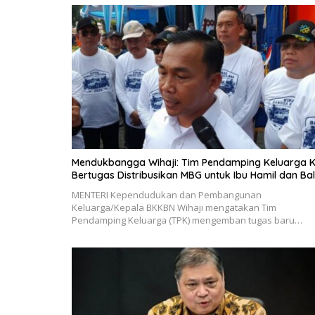
Mendukbangga Wihaji: Tim Pendamping Keluarga K
Bertugas Distribusikan MBG untuk Ibu Hamil dan Bal
MENTERI Kependudukan dan Pembangunan
Keluarga/Kepala BKKBN Wihaji mengatakan Tim
Pendamping Keluarga (TPK) mengemban tugas baru…