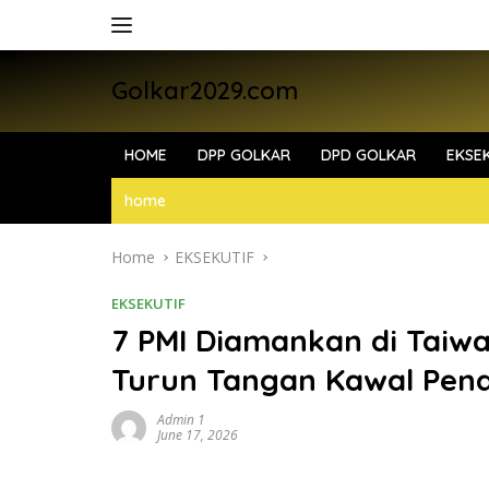
Skip
to
content
Golkar2029.com
HOME
DPP GOLKAR
DPD GOLKAR
EKSEK
home
Home
EKSEKUTIF
EKSEKUTIF
7 PMI Diamankan di Taiwa
Turun Tangan Kawal Pen
Admin 1
June 17, 2026