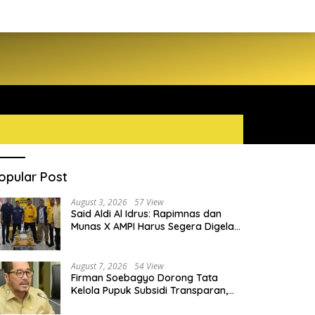
opular Post
August 3, 2026
57 View
Said Aldi Al Idrus: Rapimnas dan
Munas X AMPI Harus Segera Digelar
demi Konsolidasi Organisasi
August 7, 2026
54 View
Firman Soebagyo Dorong Tata
Kelola Pupuk Subsidi Transparan,
PUD dan PPTS Tetap Diberdayakan