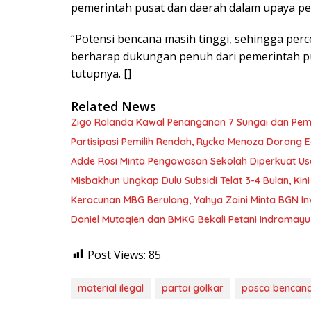
pemerintah pusat dan daerah dalam upaya p
“Potensi bencana masih tinggi, sehingga per
berharap dukungan penuh dari pemerintah pu
tutupnya. []
Related News
Zigo Rolanda Kawal Penanganan 7 Sungai dan Pem
Partisipasi Pemilih Rendah, Rycko Menoza Dorong Ed
Adde Rosi Minta Pengawasan Sekolah Diperkuat Us
Misbakhun Ungkap Dulu Subsidi Telat 3-4 Bulan, Kin
Keracunan MBG Berulang, Yahya Zaini Minta BGN In
Daniel Mutaqien dan BMKG Bekali Petani Indrama
Post Views:
85
material ilegal
partai golkar
pasca bencan