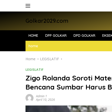
Skip
to
content
Golkar2029.com
HOME
DPP GOLKAR
DPD GOLKAR
EKSEK
home
Home
LEGISLATIF
LEGISLATIF
Zigo Rolanda Soroti Mater
Bencana Sumbar Harus Be
Admin 1
April 10, 2026