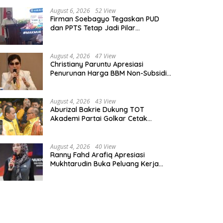
August 6, 2026
52 View
Firman Soebagyo Tegaskan PUD
dan PPTS Tetap Jadi Pilar
Penyaluran Pupuk Bersubsidi
August 4, 2026
47 View
Christiany Paruntu Apresiasi
Penurunan Harga BBM Non-Subsidi,
Nilai Kebijakan ESDM Makin Adaptif
August 4, 2026
43 View
Aburizal Bakrie Dukung TOT
Akademi Partai Golkar Cetak
Instruktur Berkompetensi Tinggi
August 4, 2026
40 View
Ranny Fahd Arafiq Apresiasi
Mukhtarudin Buka Peluang Kerja
Skilled Worker Indonesia di Albania