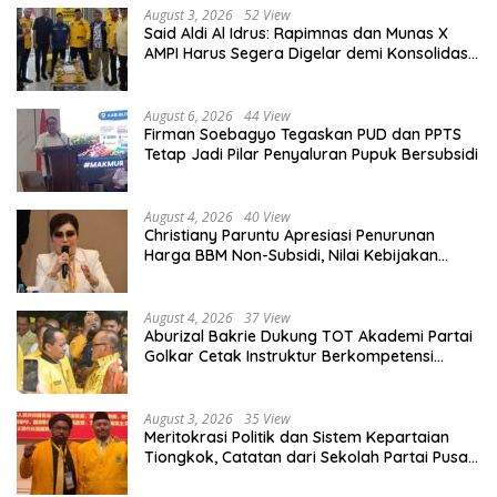
August 3, 2026
52 View
Said Aldi Al Idrus: Rapimnas dan Munas X
AMPI Harus Segera Digelar demi Konsolidasi
Organisasi
August 6, 2026
44 View
Firman Soebagyo Tegaskan PUD dan PPTS
Tetap Jadi Pilar Penyaluran Pupuk Bersubsidi
August 4, 2026
40 View
Christiany Paruntu Apresiasi Penurunan
Harga BBM Non-Subsidi, Nilai Kebijakan
ESDM Makin Adaptif
August 4, 2026
37 View
Aburizal Bakrie Dukung TOT Akademi Partai
Golkar Cetak Instruktur Berkompetensi
Tinggi
August 3, 2026
35 View
Meritokrasi Politik dan Sistem Kepartaian
Tiongkok, Catatan dari Sekolah Partai Pusat
PKT