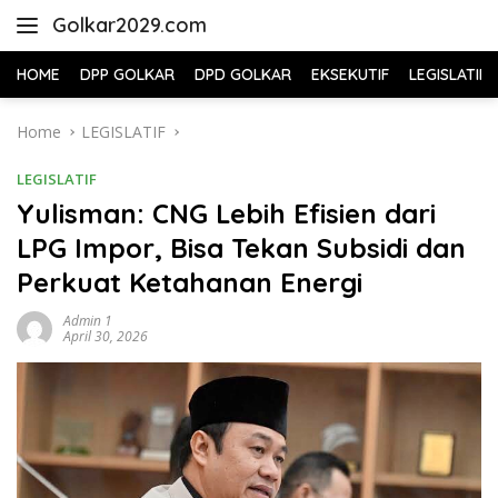
Skip
Golkar2029.com
to
content
HOME
DPP GOLKAR
DPD GOLKAR
EKSEKUTIF
LEGISLATIF
Home
LEGISLATIF
LEGISLATIF
Yulisman: CNG Lebih Efisien dari
LPG Impor, Bisa Tekan Subsidi dan
Perkuat Ketahanan Energi
Admin 1
April 30, 2026