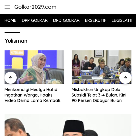
Skip
Golkar2029.com
to
content
HOME
DPP GOLKAR
DPD GOLKAR
EKSEKUTIF
LEGISLATIF
Yulisman
Menkomdigi Meutya Hafid
Misbakhun Ungkap Dulu
Ingatkan Warga, Hoaks
Subsidi Telat 3-4 Bulan, Kini
Video Demo Lama Kembali
90 Persen Dibayar Bulan
Viral di Medsos
Berikutnya