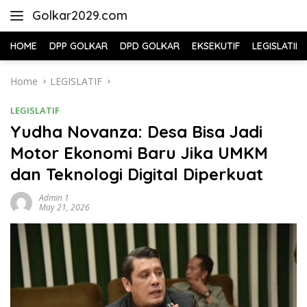
Skip
Golkar2029.com
to
content
HOME
DPP GOLKAR
DPD GOLKAR
EKSEKUTIF
LEGISLATIF
Home
LEGISLATIF
LEGISLATIF
Yudha Novanza: Desa Bisa Jadi
Motor Ekonomi Baru Jika UMKM
dan Teknologi Digital Diperkuat
Admin 1
May 21, 2026