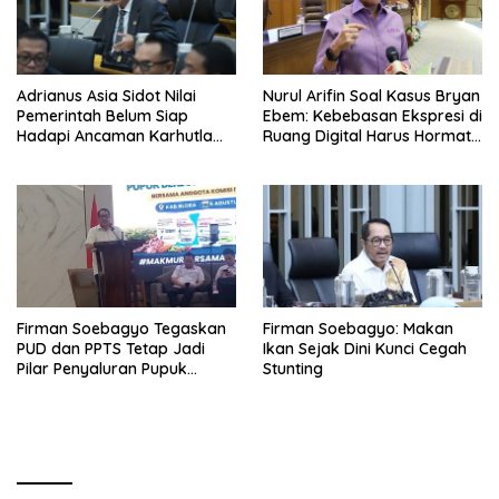
Adrianus Asia Sidot Nilai
Nurul Arifin Soal Kasus Bryan
Pemerintah Belum Siap
Ebem: Kebebasan Ekspresi di
Hadapi Ancaman Karhutla
Ruang Digital Harus Hormati
Akibat El Nino
Hak Privasi Orang Lain
Firman Soebagyo Tegaskan
Firman Soebagyo: Makan
PUD dan PPTS Tetap Jadi
Ikan Sejak Dini Kunci Cegah
Pilar Penyaluran Pupuk
Stunting
Bersubsidi