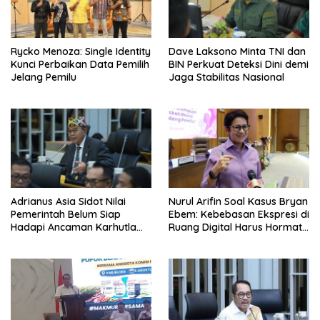
Rycko Menoza: Single Identity
Dave Laksono Minta TNI dan
Kunci Perbaikan Data Pemilih
BIN Perkuat Deteksi Dini demi
Jelang Pemilu
Jaga Stabilitas Nasional
Adrianus Asia Sidot Nilai
Nurul Arifin Soal Kasus Bryan
Pemerintah Belum Siap
Ebem: Kebebasan Ekspresi di
Hadapi Ancaman Karhutla
Ruang Digital Harus Hormati
Akibat El Nino
Hak Privasi Orang Lain