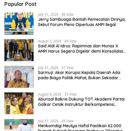
Popular Post
July 31, 2026
96 View
Jerry Sambuaga Bantah Pemecatan Dirinya,
Sebut Forum Pleno Diperluas AMPI Ilegal
August 3, 2026
49 View
Said Aldi Al Idrus: Rapimnas dan Munas X
AMPI Harus Segera Digelar demi Konsolidasi
Organisasi
July 31, 2026
37 View
Sarmuji: Akar Korupsi Kepala Daerah Ada
pada Biaya Politik Mahal, Bukan Sekadar
Kurang Pembinaan
August 4, 2026
35 View
Aburizal Bakrie Dukung TOT Akademi Partai
Golkar Cetak Instruktur Berkompetensi
Tinggi
July 31, 2026
35 View
Menkomdigi Meutya Hafid Pastikan 62.000