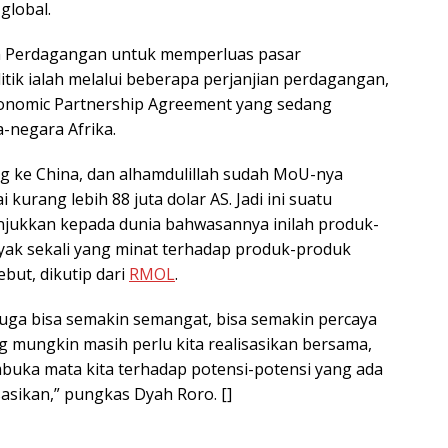
global.
an Perdagangan untuk memperluas pasar
itik ialah melalui beberapa perjanjian perdagangan,
Economic Partnership Agreement yang sedang
-negara Afrika.
ng ke China, dan alhamdulillah sudah MoU-nya
urang lebih 88 juta dolar AS. Jadi ini suatu
unjukkan kepada dunia bahwasannya inilah produk-
yak sekali yang minat terhadap produk-produk
ebut, dikutip dari
RMOL
.
 juga bisa semakin semangat, bisa semakin percaya
ng mungkin masih perlu kita realisasikan bersama,
buka mata kita terhadap potensi-potensi yang ada
asikan,” pungkas Dyah Roro. []