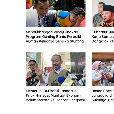
Mendukbangga Wihaji Ungkap
Gubernur Ru
Program Genting Bantu Perbaiki
Kerja Sama 
Rumah Keluarga Berisiko Stunting
Dongkrak PA
Menteri ESDM Bahlil Lahadalia
Rosan Roeslan
Kritik Hilirisasi: Manfaat Ekonomi
Lahadalia di
Belum Merata ke Daerah Penghasil
Bukunya: Cer
Menyerah, Be