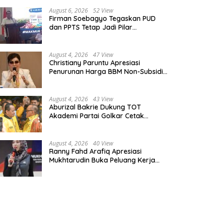
August 6, 2026
52 View
Firman Soebagyo Tegaskan PUD
dan PPTS Tetap Jadi Pilar
Penyaluran Pupuk Bersubsidi
August 4, 2026
47 View
Christiany Paruntu Apresiasi
Penurunan Harga BBM Non-Subsidi,
Nilai Kebijakan ESDM Makin Adaptif
August 4, 2026
43 View
Aburizal Bakrie Dukung TOT
Akademi Partai Golkar Cetak
Instruktur Berkompetensi Tinggi
August 4, 2026
40 View
Ranny Fahd Arafiq Apresiasi
Mukhtarudin Buka Peluang Kerja
Skilled Worker Indonesia di Albania