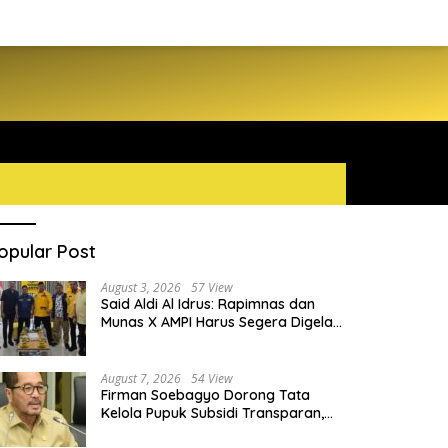
opular Post
August 3, 2026
57 View
Said Aldi Al Idrus: Rapimnas dan
Munas X AMPI Harus Segera Digelar
demi Konsolidasi Organisasi
August 7, 2026
54 View
Firman Soebagyo Dorong Tata
Kelola Pupuk Subsidi Transparan,
PUD dan PPTS Tetap Diberdayakan