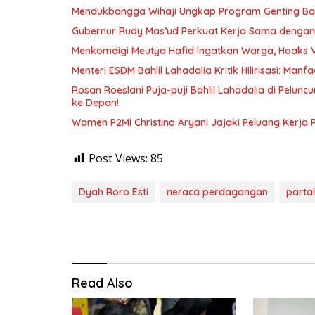
Mendukbangga Wihaji Ungkap Program Genting Bant
Gubernur Rudy Mas’ud Perkuat Kerja Sama dengan
Menkomdigi Meutya Hafid Ingatkan Warga, Hoaks 
Menteri ESDM Bahlil Lahadalia Kritik Hilirisasi: Ma
Rosan Roeslani Puja-puji Bahlil Lahadalia di Pelun
ke Depan!
Wamen P2MI Christina Aryani Jajaki Peluang Kerja 
Post Views:
85
Dyah Roro Esti
neraca perdagangan
parta
Read Also