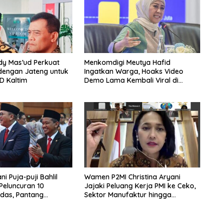
dy Mas’ud Perkuat
Menkomdigi Meutya Hafid
dengan Jateng untuk
Ingatkan Warga, Hoaks Video
D Kaltim
Demo Lama Kembali Viral di
Medsos
i Puja-puji Bahlil
Wamen P2MI Christina Aryani
 Peluncuran 10
Jajaki Peluang Kerja PMI ke Ceko,
das, Pantang
Sektor Manufaktur hingga
rpikir Jauh ke Depan!
Kesehatan Dibidik