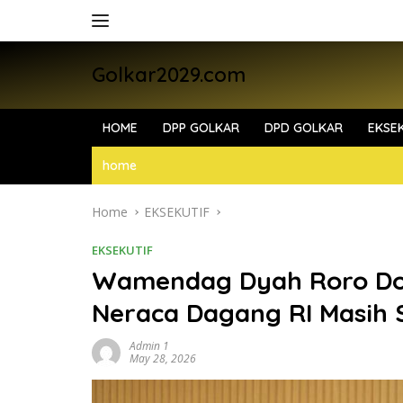
Skip
to
content
Golkar2029.com
HOME
DPP GOLKAR
DPD GOLKAR
EKSEK
home
Home
EKSEKUTIF
EKSEKUTIF
Wamendag Dyah Roro Dor
Neraca Dagang RI Masih 
Admin 1
May 28, 2026