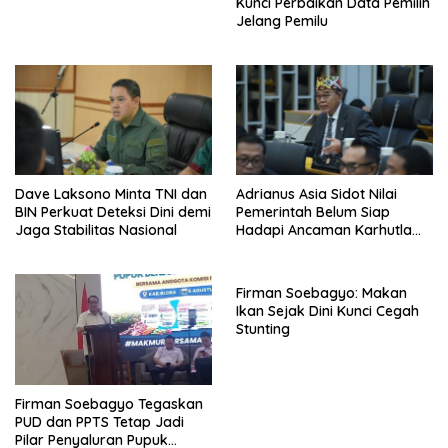
Kunci Perbaikan Data Pemilih
Jelang Pemilu
Dave Laksono Minta TNI dan
Adrianus Asia Sidot Nilai
BIN Perkuat Deteksi Dini demi
Pemerintah Belum Siap
Jaga Stabilitas Nasional
Hadapi Ancaman Karhutla
Akibat El Nino
Firman Soebagyo: Makan
Ikan Sejak Dini Kunci Cegah
Stunting
Firman Soebagyo Tegaskan
PUD dan PPTS Tetap Jadi
Pilar Penyaluran Pupuk