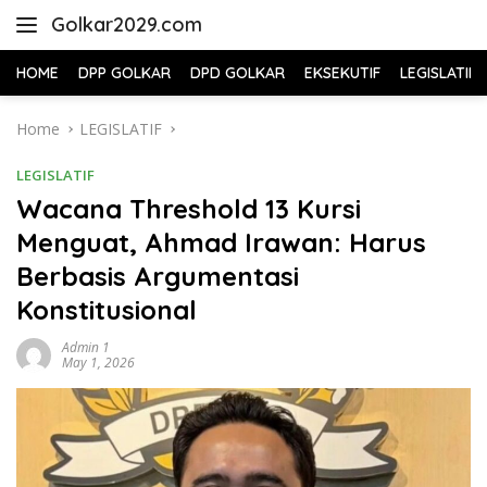
Skip
Golkar2029.com
to
content
HOME
DPP GOLKAR
DPD GOLKAR
EKSEKUTIF
LEGISLATIF
Home
LEGISLATIF
LEGISLATIF
Wacana Threshold 13 Kursi
Menguat, Ahmad Irawan: Harus
Berbasis Argumentasi
Konstitusional
Admin 1
May 1, 2026