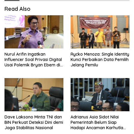
Read Also
Nurul Arifin Ingatkan
Rycko Menoza: Single Identity
Influencer Soal Privasi Digital
Kunci Perbaikan Data Pemilih
Usai Polemik Bryan Ebem di
Jelang Pemilu
GIIAS
Dave Laksono Minta TNI dan
Adrianus Asia Sidot Nilai
BIN Perkuat Deteksi Dini demi
Pemerintah Belum Siap
Jaga Stabilitas Nasional
Hadapi Ancaman Karhutla
Akibat El Nino