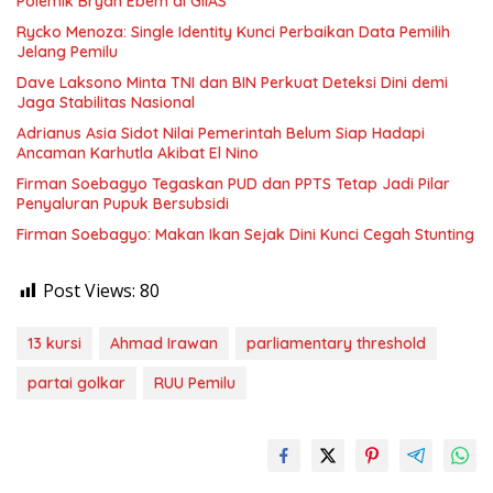
Polemik Bryan Ebem di GIIAS
Rycko Menoza: Single Identity Kunci Perbaikan Data Pemilih
Jelang Pemilu
Dave Laksono Minta TNI dan BIN Perkuat Deteksi Dini demi
Jaga Stabilitas Nasional
Adrianus Asia Sidot Nilai Pemerintah Belum Siap Hadapi
Ancaman Karhutla Akibat El Nino
Firman Soebagyo Tegaskan PUD dan PPTS Tetap Jadi Pilar
Penyaluran Pupuk Bersubsidi
Firman Soebagyo: Makan Ikan Sejak Dini Kunci Cegah Stunting
Post Views:
80
13 kursi
Ahmad Irawan
parliamentary threshold
partai golkar
RUU Pemilu