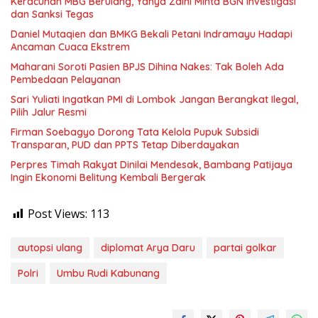
Keracunan MBG Berulang, Yahya Zaini Minta BGN Investigasi
dan Sanksi Tegas
Daniel Mutaqien dan BMKG Bekali Petani Indramayu Hadapi
Ancaman Cuaca Ekstrem
Maharani Soroti Pasien BPJS Dihina Nakes: Tak Boleh Ada
Pembedaan Pelayanan
Sari Yuliati Ingatkan PMI di Lombok Jangan Berangkat Ilegal,
Pilih Jalur Resmi
Firman Soebagyo Dorong Tata Kelola Pupuk Subsidi
Transparan, PUD dan PPTS Tetap Diberdayakan
Perpres Timah Rakyat Dinilai Mendesak, Bambang Patijaya
Ingin Ekonomi Belitung Kembali Bergerak
Post Views:
113
autopsi ulang
diplomat Arya Daru
partai golkar
Polri
Umbu Rudi Kabunang