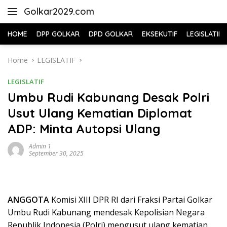
Skip
Golkar2029.com
to
content
HOME
DPP GOLKAR
DPD GOLKAR
EKSEKUTIF
LEGISLATIF
Home
LEGISLATIF
LEGISLATIF
Umbu Rudi Kabunang Desak Polri
Usut Ulang Kematian Diplomat
ADP: Minta Autopsi Ulang
Admin 1
September 30, 2025
ANGGOTA
Komisi XIII DPR RI dari Fraksi Partai Golkar
Umbu Rudi Kabunang mendesak Kepolisian Negara
Republik Indonesia (Polri) mengusut ulang kematian