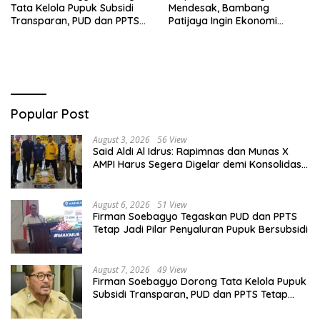
Tata Kelola Pupuk Subsidi
Mendesak, Bambang
Transparan, PUD dan PPTS
Patijaya Ingin Ekonomi
Tetap Diberdayakan
Belitung Kembali Bergerak
Popular Post
August 3, 2026
56 View
Said Aldi Al Idrus: Rapimnas dan Munas X
AMPI Harus Segera Digelar demi Konsolidasi
Organisasi
August 6, 2026
51 View
Firman Soebagyo Tegaskan PUD dan PPTS
Tetap Jadi Pilar Penyaluran Pupuk Bersubsidi
August 7, 2026
49 View
Firman Soebagyo Dorong Tata Kelola Pupuk
Subsidi Transparan, PUD dan PPTS Tetap
Diberdayakan