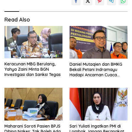
Read Also
Keracunan MBG Berulang,
Daniel Mutaqien dan BMKG
Yahya Zaini Minta BGN
Bekali Petani Indramayu
Investigasi dan Sanksi Tegas
Hadapi Ancaman Cuaca
Ekstrem
Maharani Soroti Pasien BPJS
Sari Yuliati Ingatkan PMI di
Dihina Nakes: Tak Boleh Ada
Lombok Jangan Berangkat