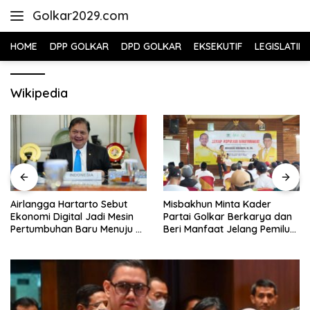
Skip
Golkar2029.com
to
content
HOME
DPP GOLKAR
DPD GOLKAR
EKSEKUTIF
LEGISLATIF
Wikipedia
Airlangga Hartarto Sebut
Misbakhun Minta Kader
Ekonomi Digital Jadi Mesin
Partai Golkar Berkarya dan
Pertumbuhan Baru Menuju 8
Beri Manfaat Jelang Pemilu
Persen
2029