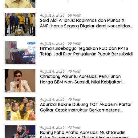
Diberdayakan
August 3, 2026
60 View
Said Aldi Al Idrus: Rapimnas dan Munas X
AMPI Harus Segera Digelar demi Konsolidasi
Organisasi
August 6, 2026
59 View
Firman Soebagyo Tegaskan PUD dan PPTS
Tetap Jadi Pilar Penyaluran Pupuk Bersubsidi
August 4, 2026
49 View
Christiany Paruntu Apresiasi Penurunan
Harga BBM Non-Subsidi, Nilai Kebijakan
ESDM Makin Adaptif
August 4, 2026
49 View
Aburizal Bakrie Dukung TOT Akademi Partai
Golkar Cetak Instruktur Berkompetensi
Tinggi
August 4, 2026
43 View
Ranny Fahd Arafiq Apresiasi Mukhtarudin