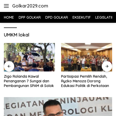
Skip
Golkar2029.com
to
content
HOME
DPP GOLKAR
DPD GOLKAR
EKSEKUTIF
LEGISLATIF
UMKM lokal
Zigo Rolanda Kawal
Partisipasi Pemilih Rendah,
Penanganan 7 Sungai dan
Rycko Menoza Dorong
Pembangunan SPAM di Solok
Edukasi Politik di Perkotaan