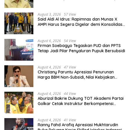
Diberdayakan
August 3, 2026
57 View
Said Aldi Al Idrus: Rapimnas dan Munas X
AMPI Harus Segera Digelar demi Konsolidasi
Organisasi
August 6, 2026
54 View
Firman Soebagyo Tegaskan PUD dan PPTS
Tetap Jadi Pilar Penyaluran Pupuk Bersubsidi
August 4, 2026
47 View
Christiany Paruntu Apresiasi Penurunan
Harga BBM Non-Subsidi, Nilai Kebijakan
ESDM Makin Adaptif
August 4, 2026
44 View
Aburizal Bakrie Dukung TOT Akademi Partai
Golkar Cetak Instruktur Berkompetensi
Tinggi
August 4, 2026
41 View
Ranny Fahd Arafiq Apresiasi Mukhtarudin