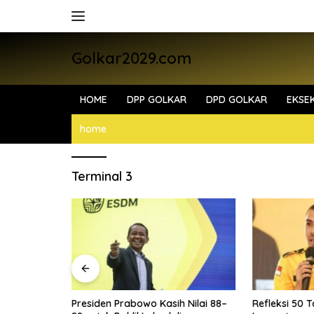
Skip
to
content
Golkar2029.com
HOME
DPP GOLKAR
DPD GOLKAR
EKSEK
home
Terminal 3
i Bahlil
Presiden Prabowo Kasih Nilai 88–
Refleksi 50 T