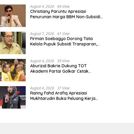
lkar Pernah Diaudit: Ada yang
Petani Indramayu Hadapi
dah “Parah”
Ancaman Cuaca Ekstrem
August 4, 2026
44 View
Christiany Paruntu Apresiasi
Penurunan Harga BBM Non-Subsidi,
Nilai Kebijakan ESDM Makin Adaptif
August 7, 2026
41 View
Firman Soebagyo Dorong Tata
Kelola Pupuk Subsidi Transparan,
PUD dan PPTS Tetap Diberdayakan
August 4, 2026
39 View
Aburizal Bakrie Dukung TOT
Akademi Partai Golkar Cetak
Instruktur Berkompetensi Tinggi
August 4, 2026
37 View
Ranny Fahd Arafiq Apresiasi
Mukhtarudin Buka Peluang Kerja
Skilled Worker Indonesia di Albania