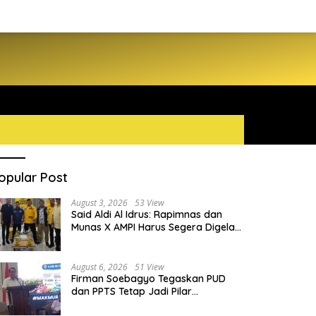
opular Post
August 3, 2026
53 View
Said Aldi Al Idrus: Rapimnas dan
Munas X AMPI Harus Segera Digelar
demi Konsolidasi Organisasi
August 6, 2026
51 View
Firman Soebagyo Tegaskan PUD
dan PPTS Tetap Jadi Pilar
Penyaluran Pupuk Bersubsidi
hd Arafiq Ungkap Ormas Partai
Daniel Mutaqien dan BMKG Beka