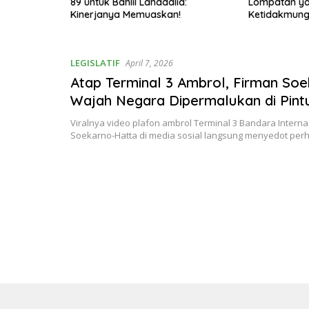
n 10
89 untuk Bahlil Lahadalia:
Lompatan y
ang
Kinerjanya Memuaskan!
Ketidakmung
h ke Depan!
LEGISLATIF
April 7, 2026
Atap Terminal 3 Ambrol, Firman So
Wajah Negara Dipermalukan di Pin
RI
Viralnya video plafon ambrol Terminal 3 Bandara Interna
Soekarno-Hatta di media sosial langsung menyedot per