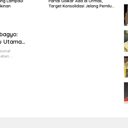
ang Lampaui
Partai Golkar Ada di Ormas,
Go
kinan
Target Konsolidasi Jelang Pemilu
Su
2029
ebagyo:
tu Utama
sional
hatian…