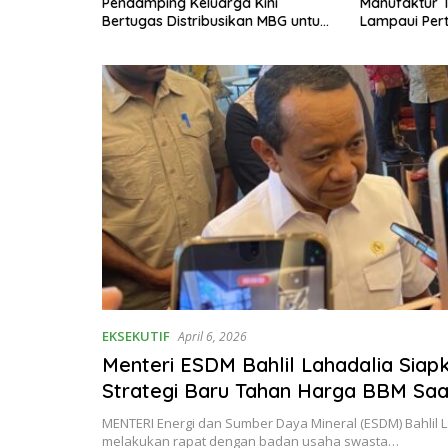
al Cetak
Pendamping Keluarga Kini
Manufaktur 
 ke Luar
Bertugas Distribusikan MBG untuk
Lampaui Per
Ibu Hamil dan Balita
Nasional
EKSEKUTIF
April 6, 2026
Menteri ESDM Bahlil Lahadalia Siap
Strategi Baru Tahan Harga BBM Saa
Dunia Naik
MENTERI Energi dan Sumber Daya Mineral (ESDM) Bahlil 
melakukan rapat dengan badan usaha swasta…