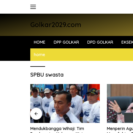
Skip
to
content
Golkar2029.com
HOME
DPP GOLKAR
DPD GOLKAR
EKSEK
home
SPBU swasta
in
Mendukbangga Wihaji: Tim
Menperin Ag