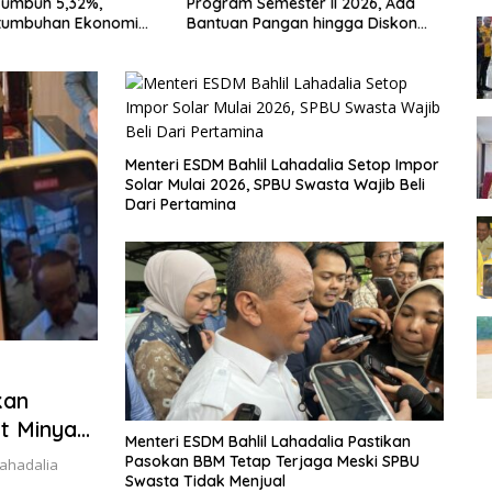
Tumbuh 5,32%,
Program Semester II 2026, Ada
da
tumbuhan Ekonomi
Bantuan Pangan hingga Diskon
Pe
Transportasi Nataru
Menteri ESDM Bahlil Lahadalia Setop Impor
Solar Mulai 2026, SPBU Swasta Wajib Beli
Dari Pertamina
kan
t Minyak
Menteri ESDM Bahlil Lahadalia Pastikan
Pasokan BBM Tetap Terjaga Meski SPBU
Lahadalia
Swasta Tidak Menjual