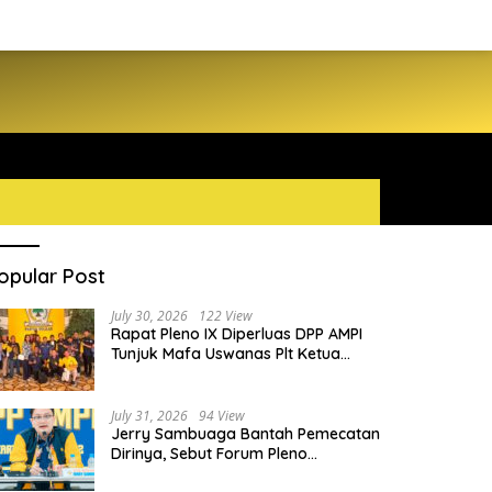
opular Post
July 30, 2026
122 View
Rapat Pleno IX Diperluas DPP AMPI
Tunjuk Mafa Uswanas Plt Ketua
Umum, Desak DPP Partai Golkar
Pecat Jerry Sambuaga
July 31, 2026
94 View
Jerry Sambuaga Bantah Pemecatan
Dirinya, Sebut Forum Pleno
Diperluas AMPI Ilegal
rman Soebagyo Tegaskan PUD
Menteri ATR/BPN Nusron Wahi