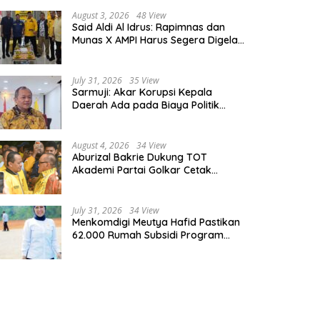
n PPTS Tetap Jadi Pilar
Tegaskan Pelayanan Pertanah
nyaluran Pupuk Bersubsidi
Harus Cepat, Mudah & Berorien
August 3, 2026
48 View
Said Aldi Al Idrus: Rapimnas dan
pada Masyarakat
Munas X AMPI Harus Segera Digelar
demi Konsolidasi Organisasi
July 31, 2026
35 View
Sarmuji: Akar Korupsi Kepala
Daerah Ada pada Biaya Politik
Mahal, Bukan Sekadar Kurang
Pembinaan
August 4, 2026
34 View
Aburizal Bakrie Dukung TOT
Akademi Partai Golkar Cetak
Instruktur Berkompetensi Tinggi
July 31, 2026
34 View
Menkomdigi Meutya Hafid Pastikan
62.000 Rumah Subsidi Program
Prabowo Dilengkapi Akses Internet