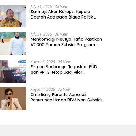
rgetkan SMK Go Global Cetak
Pendamping Keluarga Kini
0 Ribu Talenta Kerja ke Luar
Bertugas Distribusikan MBG un
July 31, 2026
38 View
Sarmuji: Akar Korupsi Kepala
geri
Ibu Hamil dan Balita
Daerah Ada pada Biaya Politik
Mahal, Bukan Sekadar Kurang
Pembinaan
July 31, 2026
36 View
Menkomdigi Meutya Hafid Pastikan
62.000 Rumah Subsidi Program
Prabowo Dilengkapi Akses Internet
August 6, 2026
35 View
Firman Soebagyo Tegaskan PUD
dan PPTS Tetap Jadi Pilar
Penyaluran Pupuk Bersubsidi
August 4, 2026
35 View
Christiany Paruntu Apresiasi
Penurunan Harga BBM Non-Subsidi,
Nilai Kebijakan ESDM Makin Adaptif