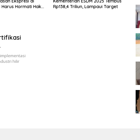
san Ekspresi di
Kementerian ESDM 2025 Tembus
Ta
l Harus Hormati Hak
Rp138,4 Triliun, Lampaui Target
50
g Lain
Ne
ifikasi
 implementasi
ustri hilir