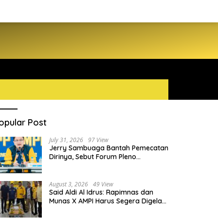
opular Post
July 31, 2026
97 View
Jerry Sambuaga Bantah Pemecatan
Dirinya, Sebut Forum Pleno
Diperluas AMPI Ilegal
August 3, 2026
49 View
Said Aldi Al Idrus: Rapimnas dan
Munas X AMPI Harus Segera Digelar
demi Konsolidasi Organisasi
nteri P2MI Mukhtarudin
Mendukbangga Wihaji: Tim