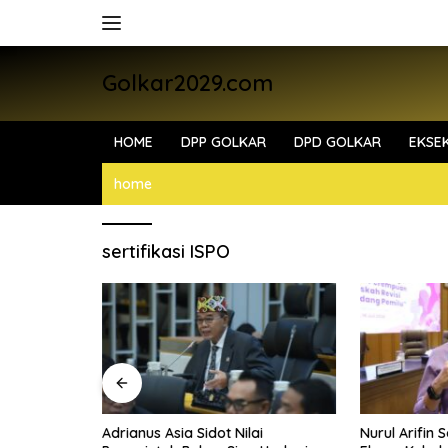
Skip
to
content
Golkar2029.com
HOME
DPP GOLKAR
DPD GOLKAR
EKSEK
home
sertifikasi ISPO
I dan BIN
Adrianus Asia Sidot Nilai
Nurul Arifin 