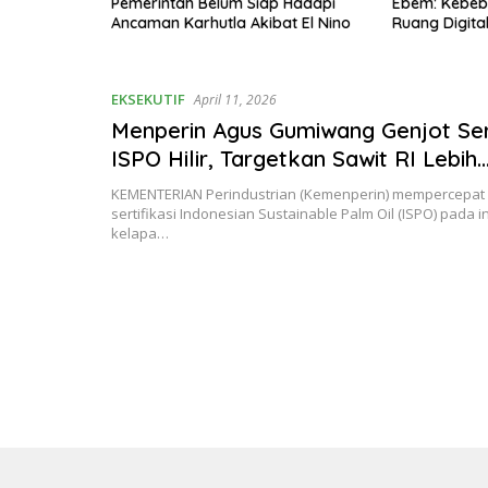
emi Jaga
Pemerintah Belum Siap Hadapi
Ebem: Kebeba
Ancaman Karhutla Akibat El Nino
Ruang Digita
Privasi Oran
EKSEKUTIF
April 11, 2026
Menperin Agus Gumiwang Genjot Sert
ISPO Hilir, Targetkan Sawit RI Lebih
Kompetitif
KEMENTERIAN Perindustrian (Kemenperin) mempercepat
sertifikasi Indonesian Sustainable Palm Oil (ISPO) pada ind
kelapa…