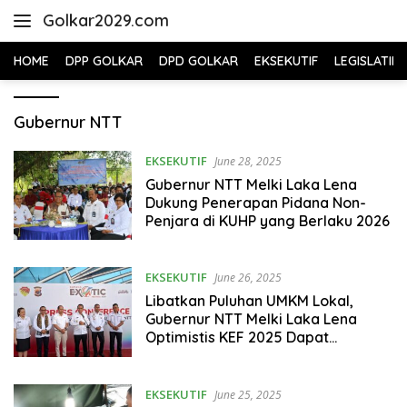
Skip
Golkar2029.com
to
content
HOME
DPP GOLKAR
DPD GOLKAR
EKSEKUTIF
LEGISLATIF
Gubernur NTT
EKSEKUTIF
June 28, 2025
Gubernur NTT Melki Laka Lena
Dukung Penerapan Pidana Non-
Penjara di KUHP yang Berlaku 2026
EKSEKUTIF
June 26, 2025
Libatkan Puluhan UMKM Lokal,
Gubernur NTT Melki Laka Lena
Optimistis KEF 2025 Dapat
Tingkatkan PAD
EKSEKUTIF
June 25, 2025