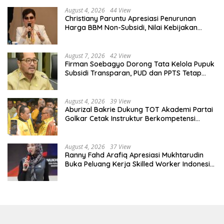
August 4, 2026
44 View
Christiany Paruntu Apresiasi Penurunan
Harga BBM Non-Subsidi, Nilai Kebijakan
ESDM Makin Adaptif
August 7, 2026
42 View
Firman Soebagyo Dorong Tata Kelola Pupuk
Subsidi Transparan, PUD dan PPTS Tetap
Diberdayakan
August 4, 2026
39 View
Aburizal Bakrie Dukung TOT Akademi Partai
Golkar Cetak Instruktur Berkompetensi
Tinggi
August 4, 2026
37 View
Ranny Fahd Arafiq Apresiasi Mukhtarudin
Buka Peluang Kerja Skilled Worker Indonesia
di Albania