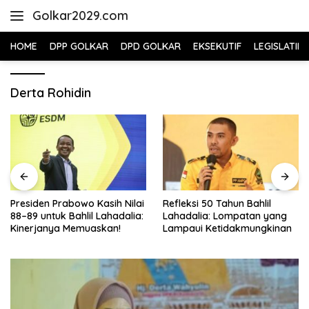
Skip
Golkar2029.com
to
content
HOME
DPP GOLKAR
DPD GOLKAR
EKSEKUTIF
LEGISLATIF
Derta Rohidin
Presiden Prabowo Kasih Nilai
Refleksi 50 Tahun Bahlil
88–89 untuk Bahlil Lahadalia:
Lahadalia: Lompatan yang
Kinerjanya Memuaskan!
Lampaui Ketidakmungkinan