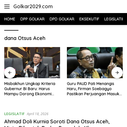
Skip
Golkar2029.com
to
content
HOME
DPP GOLKAR
DPD GOLKAR
EKSEKUTIF
LEGISLATIF
dana Otsus Aceh
Misbakhun Ungkap Kriteria
Guru PAUD Pati Menangis
Gubernur BI Baru: Harus
Haru, Firman Soebagyo
Mampu Dorong Ekonomi
Pastikan Perjuangan Masuk
Tumbuh 8 Persen
RUU Sisdiknas
LEGISLATIF
April 18, 2026
Ahmad Doli Kurnia Soroti Dana Otsus Aceh,