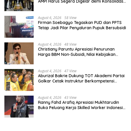
AMPI Harus Segera Digelar demi Konsolidasi
Organisasi
August 6, 2026
58 View
Firman Soebagyo Tegaskan PUD dan PPTS
Tetap Jadi Pilar Penyaluran Pupuk Bersubsidi
August 4, 2026
48 View
Christiany Paruntu Apresiasi Penurunan
Harga BBM Non-Subsidi, Nilai Kebijakan
ESDM Makin Adaptif
August 4, 2026
47 View
Aburizal Bakrie Dukung TOT Akademi Partai
Golkar Cetak Instruktur Berkompetensi
Tinggi
August 4, 2026
43 View
Ranny Fahd Arafiq Apresiasi Mukhtarudin
Buka Peluang Kerja Skilled Worker Indonesia
di Albania