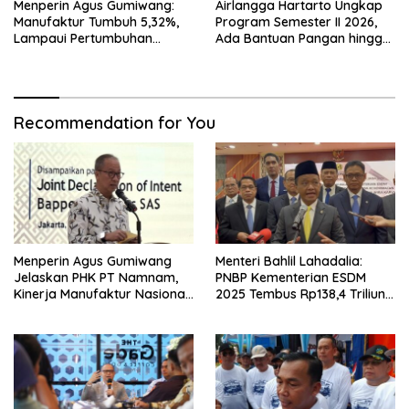
Menperin Agus Gumiwang:
Airlangga Hartarto Ungkap
Manufaktur Tumbuh 5,32%,
Program Semester II 2026,
Lampaui Pertumbuhan
Ada Bantuan Pangan hingga
Ekonomi Nasional
Diskon Transportasi Nataru
Recommendation for You
Menperin Agus Gumiwang
Menteri Bahlil Lahadalia:
Jelaskan PHK PT Namnam,
PNBP Kementerian ESDM
Kinerja Manufaktur Nasional
2025 Tembus Rp138,4 Triliun,
Tetap Positif
Lampaui Target