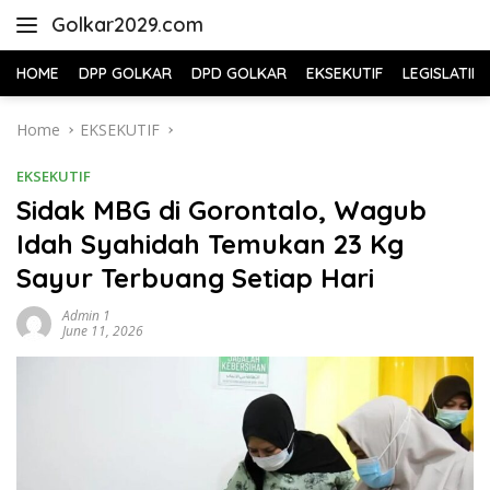
Skip
Golkar2029.com
to
content
HOME
DPP GOLKAR
DPD GOLKAR
EKSEKUTIF
LEGISLATIF
Home
EKSEKUTIF
EKSEKUTIF
Sidak MBG di Gorontalo, Wagub
Idah Syahidah Temukan 23 Kg
Sayur Terbuang Setiap Hari
Admin 1
June 11, 2026