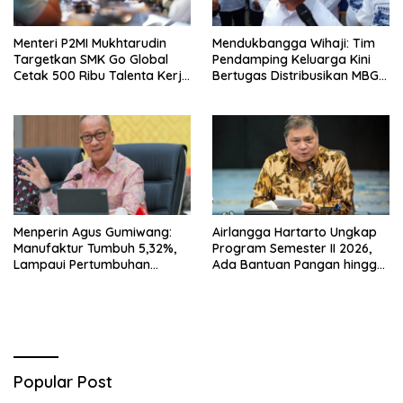
Menteri P2MI Mukhtarudin
Mendukbangga Wihaji: Tim
Targetkan SMK Go Global
Pendamping Keluarga Kini
Cetak 500 Ribu Talenta Kerja
Bertugas Distribusikan MBG
ke Luar Negeri
untuk Ibu Hamil dan Balita
Menperin Agus Gumiwang:
Airlangga Hartarto Ungkap
Manufaktur Tumbuh 5,32%,
Program Semester II 2026,
Lampaui Pertumbuhan
Ada Bantuan Pangan hingga
Ekonomi Nasional
Diskon Transportasi Nataru
Popular Post