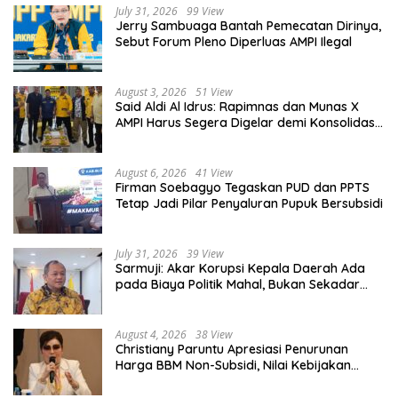
July 31, 2026
99 View
Jerry Sambuaga Bantah Pemecatan Dirinya,
Sebut Forum Pleno Diperluas AMPI Ilegal
August 3, 2026
51 View
Said Aldi Al Idrus: Rapimnas dan Munas X
AMPI Harus Segera Digelar demi Konsolidasi
Organisasi
August 6, 2026
41 View
Firman Soebagyo Tegaskan PUD dan PPTS
Tetap Jadi Pilar Penyaluran Pupuk Bersubsidi
July 31, 2026
39 View
Sarmuji: Akar Korupsi Kepala Daerah Ada
pada Biaya Politik Mahal, Bukan Sekadar
Kurang Pembinaan
August 4, 2026
38 View
Christiany Paruntu Apresiasi Penurunan
Harga BBM Non-Subsidi, Nilai Kebijakan
ESDM Makin Adaptif