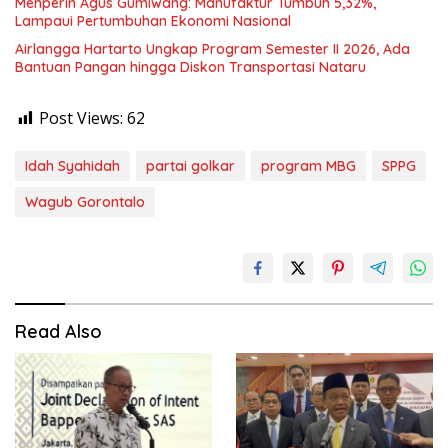
Menperin Agus Gumiwang: Manufaktur Tumbuh 5,32%,
Lampaui Pertumbuhan Ekonomi Nasional
Airlangga Hartarto Ungkap Program Semester II 2026, Ada
Bantuan Pangan hingga Diskon Transportasi Nataru
Post Views:
62
Idah Syahidah
partai golkar
program MBG
SPPG
Wagub Gorontalo
Read Also