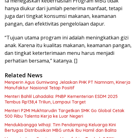
Ia menegaskan keberhasilan Program MBG tidak
hanya diukur dari jumlah penerima manfaat, tetapi
juga dari tingkat konsumsi makanan, keamanan
pangan, dan efektivitas pengelolaan dapur.
“Tujuan utama program ini adalah meningkatkan gizi
anak. Karena itu kualitas makanan, keamanan pangan,
dan tingkat keterterimaan menu harus menjadi
perhatian bersama,” katanya. []
Related News
Menperin Agus Gumiwang Jelaskan PHK PT Namnam, Kinerja
Manufaktur Nasional Tetap Positif
Menteri Bahlil Lahadalia: PNBP Kementerian ESDM 2025
Tembus Rp138,4 Triliun, Lampaui Target
Menteri P2MI Mukhtarudin Targetkan SMK Go Global Cetak
500 Ribu Talenta Kerja ke Luar Negeri
Mendukbangga Wihaji: Tim Pendamping Keluarga Kini
Bertugas Distribusikan MBG untuk Ibu Hamil dan Balita