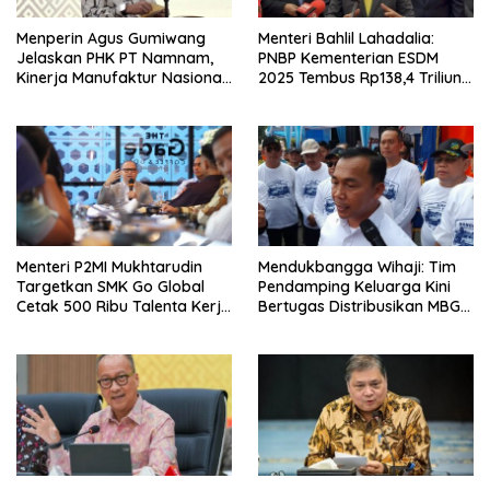
Menperin Agus Gumiwang
Menteri Bahlil Lahadalia:
Jelaskan PHK PT Namnam,
PNBP Kementerian ESDM
Kinerja Manufaktur Nasional
2025 Tembus Rp138,4 Triliun,
Tetap Positif
Lampaui Target
Menteri P2MI Mukhtarudin
Mendukbangga Wihaji: Tim
Targetkan SMK Go Global
Pendamping Keluarga Kini
Cetak 500 Ribu Talenta Kerja
Bertugas Distribusikan MBG
ke Luar Negeri
untuk Ibu Hamil dan Balita