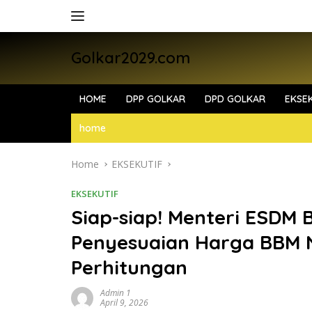
Skip
to
content
Golkar2029.com
HOME
DPP GOLKAR
DPD GOLKAR
EKSEK
home
Home
EKSEKUTIF
EKSEKUTIF
Siap-siap! Menteri ESDM B
Penyesuaian Harga BBM N
Perhitungan
Admin 1
April 9, 2026