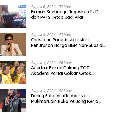
August 6, 2026
57 View
Firman Soebagyo Tegaskan PUD
dan PPTS Tetap Jadi Pilar
Penyaluran Pupuk Bersubsidi
August 4, 2026
47 View
Christiany Paruntu Apresiasi
Penurunan Harga BBM Non-Subsidi,
Nilai Kebijakan ESDM Makin Adaptif
August 4, 2026
46 View
Aburizal Bakrie Dukung TOT
Akademi Partai Golkar Cetak
Instruktur Berkompetensi Tinggi
August 4, 2026
42 View
Ranny Fahd Arafiq Apresiasi
Mukhtarudin Buka Peluang Kerja
Skilled Worker Indonesia di Albania