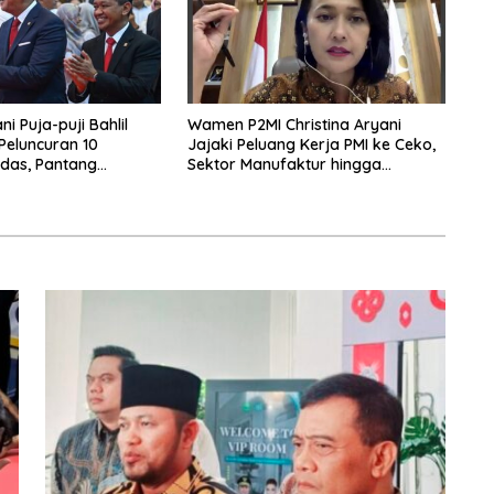
i Puja-puji Bahlil
Wamen P2MI Christina Aryani
 Peluncuran 10
Jajaki Peluang Kerja PMI ke Ceko,
das, Pantang
Sektor Manufaktur hingga
rpikir Jauh ke Depan!
Kesehatan Dibidik