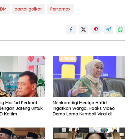
SDM
partai golkar
Pertamax
dy Mas’ud Perkuat
Menkomdigi Meutya Hafid
dengan Jateng untuk
Ingatkan Warga, Hoaks Video
D Kaltim
Demo Lama Kembali Viral di
Medsos