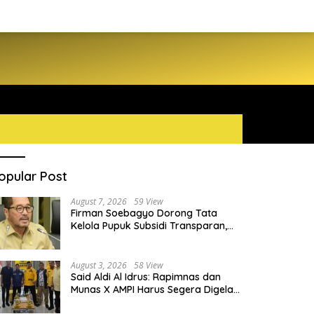
opular Post
August 7, 2026
59 View
Firman Soebagyo Dorong Tata
Kelola Pupuk Subsidi Transparan,
PUD dan PPTS Tetap Diberdayakan
August 3, 2026
58 View
Said Aldi Al Idrus: Rapimnas dan
Munas X AMPI Harus Segera Digelar
demi Konsolidasi Organisasi