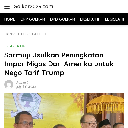
Skip
Golkar2029.com
to
content
HOME
DPP GOLKAR
DPD GOLKAR
EKSEKUTIF
LEGISLATIF
Home
LEGISLATIF
LEGISLATIF
Sarmuji Usulkan Peningkatan
Impor Migas Dari Amerika untuk
Nego Tarif Trump
Admin 1
July 13, 2025