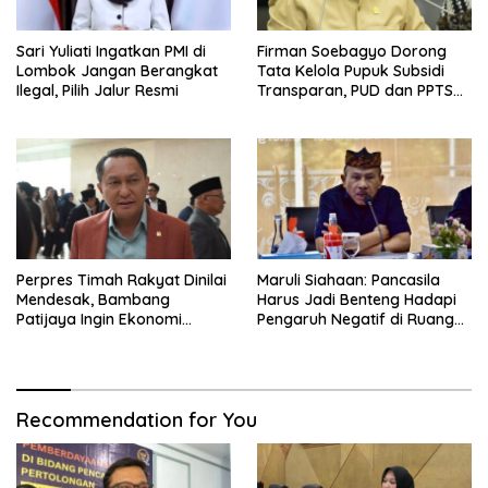
Sari Yuliati Ingatkan PMI di
Firman Soebagyo Dorong
Lombok Jangan Berangkat
Tata Kelola Pupuk Subsidi
Ilegal, Pilih Jalur Resmi
Transparan, PUD dan PPTS
Tetap Diberdayakan
Perpres Timah Rakyat Dinilai
Maruli Siahaan: Pancasila
Mendesak, Bambang
Harus Jadi Benteng Hadapi
Patijaya Ingin Ekonomi
Pengaruh Negatif di Ruang
Belitung Kembali Bergerak
Digital
Recommendation for You