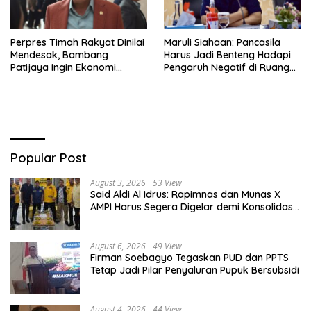
Perpres Timah Rakyat Dinilai
Maruli Siahaan: Pancasila
Mendesak, Bambang
Harus Jadi Benteng Hadapi
Patijaya Ingin Ekonomi
Pengaruh Negatif di Ruang
Belitung Kembali Bergerak
Digital
Popular Post
August 3, 2026
53 View
Said Aldi Al Idrus: Rapimnas dan Munas X
AMPI Harus Segera Digelar demi Konsolidasi
Organisasi
August 6, 2026
49 View
Firman Soebagyo Tegaskan PUD dan PPTS
Tetap Jadi Pilar Penyaluran Pupuk Bersubsidi
August 4, 2026
44 View