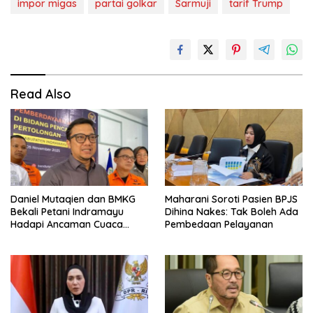
impor migas
partai golkar
Sarmuji
tarif Trump
Read Also
Daniel Mutaqien dan BMKG
Maharani Soroti Pasien BPJS
Bekali Petani Indramayu
Dihina Nakes: Tak Boleh Ada
Hadapi Ancaman Cuaca
Pembedaan Pelayanan
Ekstrem