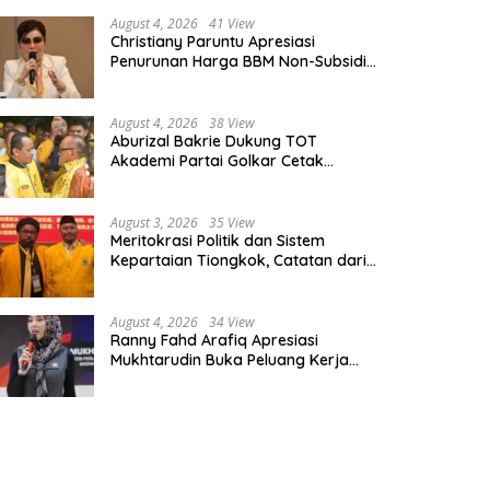
August 4, 2026
41 View
Christiany Paruntu Apresiasi
Penurunan Harga BBM Non-Subsidi,
Nilai Kebijakan ESDM Makin Adaptif
August 4, 2026
38 View
Aburizal Bakrie Dukung TOT
Akademi Partai Golkar Cetak
Instruktur Berkompetensi Tinggi
August 3, 2026
35 View
Meritokrasi Politik dan Sistem
Kepartaian Tiongkok, Catatan dari
Sekolah Partai Pusat PKT
August 4, 2026
34 View
Ranny Fahd Arafiq Apresiasi
Mukhtarudin Buka Peluang Kerja
Skilled Worker Indonesia di Albania