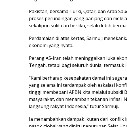
Pakistan, bersama Turki, Qatar, dan Arab Sau
proses perundingan yang panjang dan melelah
sekalipun sulit dan berliku, selalu lebih berm
Perdamaian di atas kertas, Sarmuji menekank
ekonomi yang nyata.
Perang AS-Iran telah meninggalkan luka eko
Tengah, tetapi bagi seluruh dunia, termasuk 
“Kami berharap kesepakatan damai ini sege
yang selama ini terdampak oleh eskalasi kon
tinggi membebani APBN kita melalui subsid
masyarakat, dan menambah tekanan inflasi. N
langsung rakyat Indonesia,” tutur Sarmuji.
Ia menambahkan dampak ikutan dari konflik i
pasok global yang dipicu penutupan Selat Ho