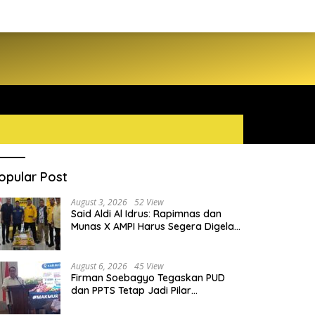
opular Post
August 3, 2026
52 View
Said Aldi Al Idrus: Rapimnas dan
Munas X AMPI Harus Segera Digelar
demi Konsolidasi Organisasi
August 6, 2026
45 View
Firman Soebagyo Tegaskan PUD
dan PPTS Tetap Jadi Pilar
Penyaluran Pupuk Bersubsidi