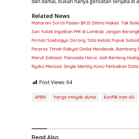
dan damai, bukan hanya gencatan senjata di ata
Related News
Maharani Soroti Pasien BPJS Dihina Nakes: Tak B
Sari Yuliati Ingatkan PMI di Lombok Jangan Berangkat
Firman Soebagyo Dorong Tata Kelola Pupuk Subsid
Perpres Timah Rakyat Dinilai Mendesak, Bambang P
Maruli Siahaan: Pancasila Harus Jadi Benteng Hadap
Rycko Menoza: Single Identity Kunci Perbaikan Data
Post Views:
64
APBN
harga minyak dunia
konflik Iran-AS
Read Also