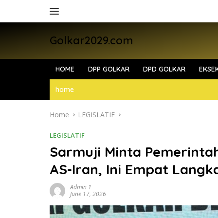
Skip
to
content
Golkar2029.com
HOME
DPP GOLKAR
DPD GOLKAR
EKSEK
home
Home
LEGISLATIF
LEGISLATIF
Sarmuji Minta Pemerinta
AS-Iran, Ini Empat Langk
Admin 1
June 17, 2026