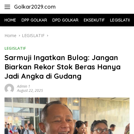
Skip
Golkar2029.com
to
content
HOME
DPP GOLKAR
DPD GOLKAR
EKSEKUTIF
LEGISLATIF
Home
LEGISLATIF
LEGISLATIF
Sarmuji Ingatkan Bulog: Jangan
Biarkan Rekor Stok Beras Hanya
Jadi Angka di Gudang
Admin 1
August 22, 2025