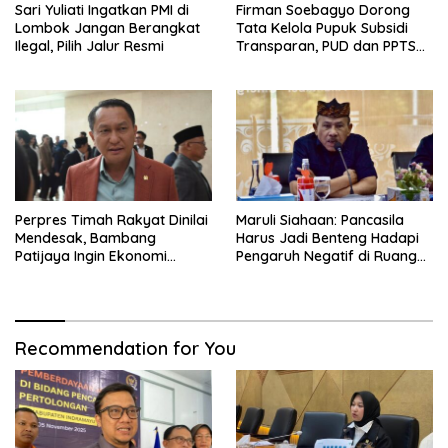
Sari Yuliati Ingatkan PMI di
Firman Soebagyo Dorong
Lombok Jangan Berangkat
Tata Kelola Pupuk Subsidi
Ilegal, Pilih Jalur Resmi
Transparan, PUD dan PPTS
Tetap Diberdayakan
Perpres Timah Rakyat Dinilai
Maruli Siahaan: Pancasila
Mendesak, Bambang
Harus Jadi Benteng Hadapi
Patijaya Ingin Ekonomi
Pengaruh Negatif di Ruang
Belitung Kembali Bergerak
Digital
Recommendation for You