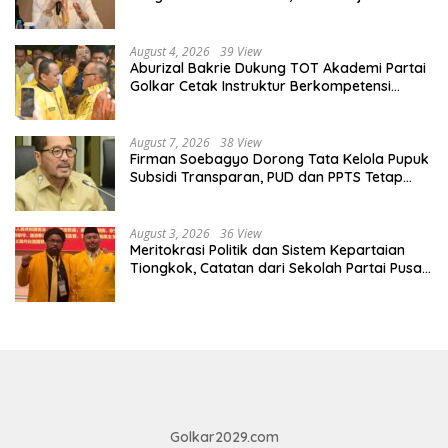
ESDM Makin Adaptif
August 4, 2026
39 View
Aburizal Bakrie Dukung TOT Akademi Partai
Golkar Cetak Instruktur Berkompetensi
Tinggi
August 7, 2026
38 View
Firman Soebagyo Dorong Tata Kelola Pupuk
Subsidi Transparan, PUD dan PPTS Tetap
Diberdayakan
August 3, 2026
36 View
Meritokrasi Politik dan Sistem Kepartaian
Tiongkok, Catatan dari Sekolah Partai Pusat
PKT
Golkar2029.com