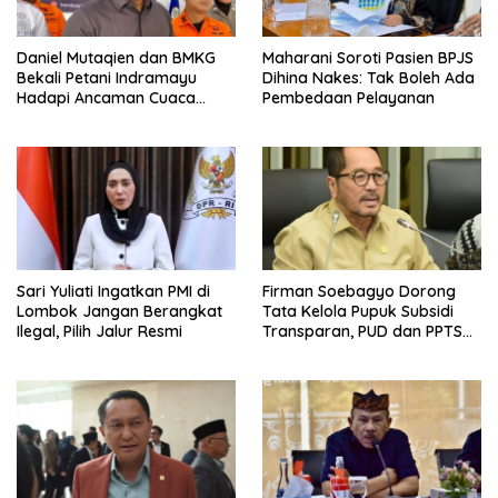
Daniel Mutaqien dan BMKG
Maharani Soroti Pasien BPJS
Bekali Petani Indramayu
Dihina Nakes: Tak Boleh Ada
Hadapi Ancaman Cuaca
Pembedaan Pelayanan
Ekstrem
Sari Yuliati Ingatkan PMI di
Firman Soebagyo Dorong
Lombok Jangan Berangkat
Tata Kelola Pupuk Subsidi
Ilegal, Pilih Jalur Resmi
Transparan, PUD dan PPTS
Tetap Diberdayakan