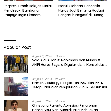
Perpres Timah Rakyat Dinilai
Maruli Siahaan: Pancasila
Mendesak, Bambang
Harus Jadi Benteng Hadapi
Patijaya Ingin Ekonomi
Pengaruh Negatif di Ruang
Belitung Kembali Bergerak
Digital
Popular Post
August 3, 2026
53 View
Said Aldi Al Idrus: Rapimnas dan Munas X
AMPI Harus Segera Digelar demi Konsolidasi
Organisasi
August 6, 2026
49 View
Firman Soebagyo Tegaskan PUD dan PPTS
Tetap Jadi Pilar Penyaluran Pupuk Bersubsidi
August 4, 2026
44 View
Christiany Paruntu Apresiasi Penurunan
Harga BBM Non-Subsidi, Nilai Kebijakan