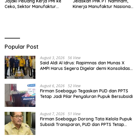
Jajaki Peluang Kerja PMI ke
Jelaskan PHK PT Namnam,
Ceko, Sektor Manufaktur
Kinerja Manufaktur Nasional
hingga Kesehatan Dibidik
Tetap Positif
Popular Post
August 3, 2026
56 View
Said Aldi Al Idrus: Rapimnas dan Munas X
AMPI Harus Segera Digelar demi Konsolidasi
Organisasi
August 6, 2026
52 View
Firman Soebagyo Tegaskan PUD dan PPTS
Tetap Jadi Pilar Penyaluran Pupuk Bersubsidi
August 7, 2026
51 View
Firman Soebagyo Dorong Tata Kelola Pupuk
Subsidi Transparan, PUD dan PPTS Tetap
Diberdayakan