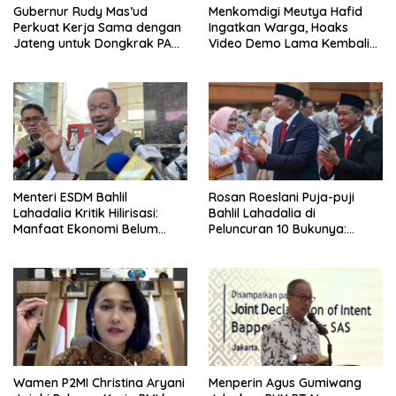
Gubernur Rudy Mas’ud
Menkomdigi Meutya Hafid
Perkuat Kerja Sama dengan
Ingatkan Warga, Hoaks
Jateng untuk Dongkrak PAD
Video Demo Lama Kembali
Kaltim
Viral di Medsos
Menteri ESDM Bahlil
Rosan Roeslani Puja-puji
Lahadalia Kritik Hilirisasi:
Bahlil Lahadalia di
Manfaat Ekonomi Belum
Peluncuran 10 Bukunya:
Merata ke Daerah Penghasil
Cerdas, Pantang Menyerah,
Berpikir Jauh ke Depan!
Wamen P2MI Christina Aryani
Menperin Agus Gumiwang