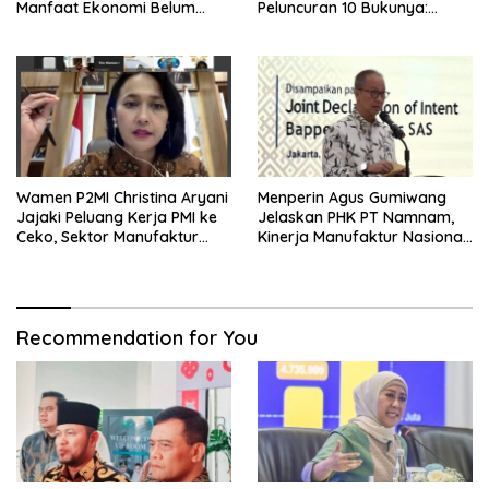
Manfaat Ekonomi Belum
Peluncuran 10 Bukunya:
Merata ke Daerah Penghasil
Cerdas, Pantang Menyerah,
Berpikir Jauh ke Depan!
Wamen P2MI Christina Aryani
Menperin Agus Gumiwang
Jajaki Peluang Kerja PMI ke
Jelaskan PHK PT Namnam,
Ceko, Sektor Manufaktur
Kinerja Manufaktur Nasional
hingga Kesehatan Dibidik
Tetap Positif
Recommendation for You