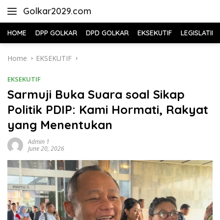
Skip
Golkar2029.com
to
content
HOME
DPP GOLKAR
DPD GOLKAR
EKSEKUTIF
LEGISLATIF
Home
EKSEKUTIF
EKSEKUTIF
Sarmuji Buka Suara soal Sikap
Politik PDIP: Kami Hormati, Rakyat
yang Menentukan
Admin 1
June 20, 2026