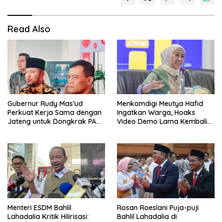
Read Also
Gubernur Rudy Mas’ud
Menkomdigi Meutya Hafid
Perkuat Kerja Sama dengan
Ingatkan Warga, Hoaks
Jateng untuk Dongkrak PAD
Video Demo Lama Kembali
Kaltim
Viral di Medsos
Menteri ESDM Bahlil
Rosan Roeslani Puja-puji
Lahadalia Kritik Hilirisasi:
Bahlil Lahadalia di