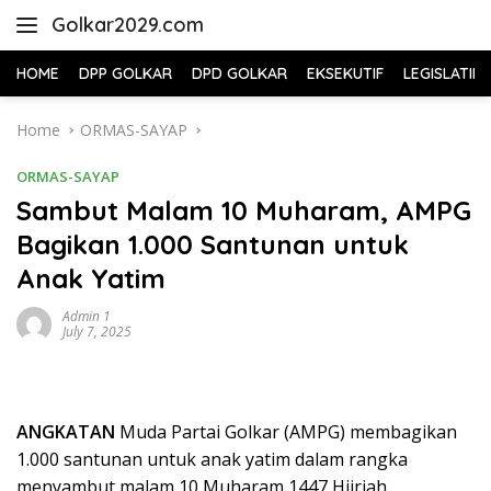
Skip
Golkar2029.com
to
content
HOME
DPP GOLKAR
DPD GOLKAR
EKSEKUTIF
LEGISLATIF
Home
ORMAS-SAYAP
ORMAS-SAYAP
Sambut Malam 10 Muharam, AMPG
Bagikan 1.000 Santunan untuk
Anak Yatim
Admin 1
July 7, 2025
ANGKATAN
Muda Partai Golkar (AMPG) membagikan
1.000 santunan untuk anak yatim dalam rangka
menyambut malam 10 Muharam 1447 Hijriah.