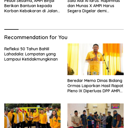
Peduli Sesama, AMPI Binjai
Said Aldi Al Idrus: Rapimnas
Berikan Bantuan kepada
dan Munas X AMPI Harus
Korban Kebakaran di Jalan
Segera Digelar demi
Tuanku Imam Bonjol
Konsolidasi Organisasi
Recommendation for You
Refleksi 50 Tahun Bahlil
Lahadalia: Lompatan yang
Lampaui Ketidakmungkinan
Beredar Memo Dinas Bidang
Ormas Laporkan Hasil Rapat
Pleno IX Diperluas DPP AMPI
ke Ketum Bahlil Lahadalia