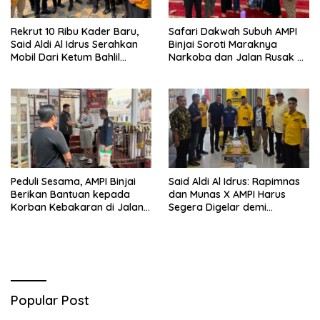
Rekrut 10 Ribu Kader Baru,
Safari Dakwah Subuh AMPI
Said Aldi Al Idrus Serahkan
Binjai Soroti Maraknya
Mobil Dari Ketum Bahlil
Narkoba dan Jalan Rusak di
Lahadalia Untuk Operasional
Binjai Selatan
AMPG Jakarta
Peduli Sesama, AMPI Binjai
Said Aldi Al Idrus: Rapimnas
Berikan Bantuan kepada
dan Munas X AMPI Harus
Korban Kebakaran di Jalan
Segera Digelar demi
Tuanku Imam Bonjol
Konsolidasi Organisasi
Popular Post