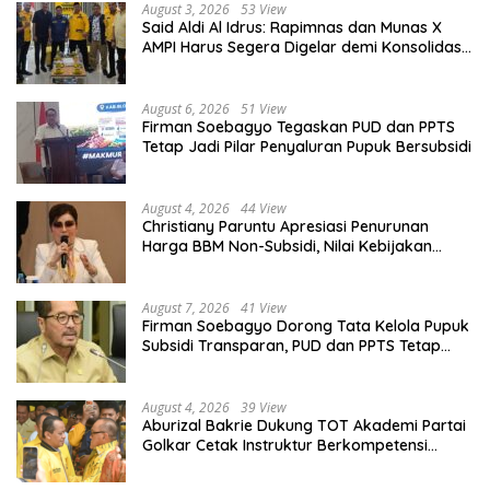
August 3, 2026
53 View
Said Aldi Al Idrus: Rapimnas dan Munas X
AMPI Harus Segera Digelar demi Konsolidasi
Organisasi
August 6, 2026
51 View
Firman Soebagyo Tegaskan PUD dan PPTS
Tetap Jadi Pilar Penyaluran Pupuk Bersubsidi
August 4, 2026
44 View
Christiany Paruntu Apresiasi Penurunan
Harga BBM Non-Subsidi, Nilai Kebijakan
ESDM Makin Adaptif
August 7, 2026
41 View
Firman Soebagyo Dorong Tata Kelola Pupuk
Subsidi Transparan, PUD dan PPTS Tetap
Diberdayakan
August 4, 2026
39 View
Aburizal Bakrie Dukung TOT Akademi Partai
Golkar Cetak Instruktur Berkompetensi
Tinggi