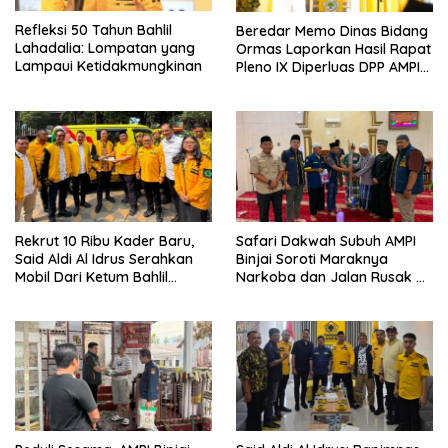
Refleksi 50 Tahun Bahlil
Beredar Memo Dinas Bidang
Lahadalia: Lompatan yang
Ormas Laporkan Hasil Rapat
Lampaui Ketidakmungkinan
Pleno IX Diperluas DPP AMPI
ke Ketum Bahlil Lahadalia
Rekrut 10 Ribu Kader Baru,
Safari Dakwah Subuh AMPI
Said Aldi Al Idrus Serahkan
Binjai Soroti Maraknya
Mobil Dari Ketum Bahlil
Narkoba dan Jalan Rusak di
Lahadalia Untuk Operasional
Binjai Selatan
AMPG Jakarta