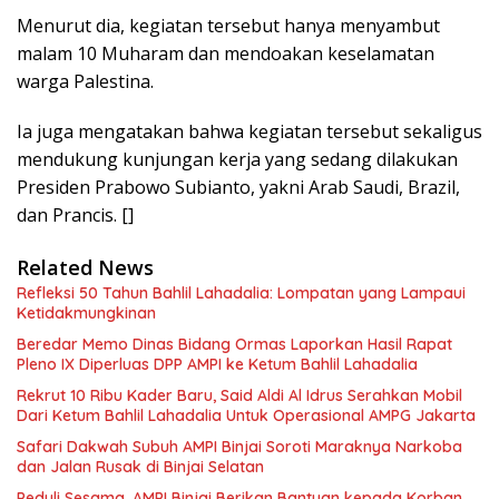
Menurut dia, kegiatan tersebut hanya menyambut
malam 10 Muharam dan mendoakan keselamatan
warga Palestina.
Ia juga mengatakan bahwa kegiatan tersebut sekaligus
mendukung kunjungan kerja yang sedang dilakukan
Presiden Prabowo Subianto, yakni Arab Saudi, Brazil,
dan Prancis. []
Related News
Refleksi 50 Tahun Bahlil Lahadalia: Lompatan yang Lampaui
Ketidakmungkinan
Beredar Memo Dinas Bidang Ormas Laporkan Hasil Rapat
Pleno IX Diperluas DPP AMPI ke Ketum Bahlil Lahadalia
Rekrut 10 Ribu Kader Baru, Said Aldi Al Idrus Serahkan Mobil
Dari Ketum Bahlil Lahadalia Untuk Operasional AMPG Jakarta
Safari Dakwah Subuh AMPI Binjai Soroti Maraknya Narkoba
dan Jalan Rusak di Binjai Selatan
Peduli Sesama, AMPI Binjai Berikan Bantuan kepada Korban