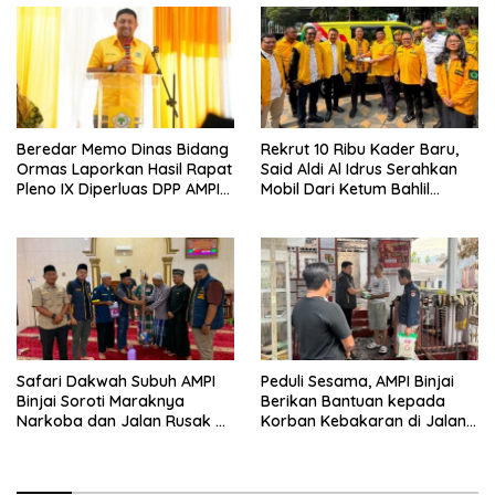
1957
Beredar Memo Dinas Bidang
Rekrut 10 Ribu Kader Baru,
Ormas Laporkan Hasil Rapat
Said Aldi Al Idrus Serahkan
Pleno IX Diperluas DPP AMPI
Mobil Dari Ketum Bahlil
ke Ketum Bahlil Lahadalia
Lahadalia Untuk Operasional
AMPG Jakarta
Safari Dakwah Subuh AMPI
Peduli Sesama, AMPI Binjai
Binjai Soroti Maraknya
Berikan Bantuan kepada
Narkoba dan Jalan Rusak di
Korban Kebakaran di Jalan
Binjai Selatan
Tuanku Imam Bonjol