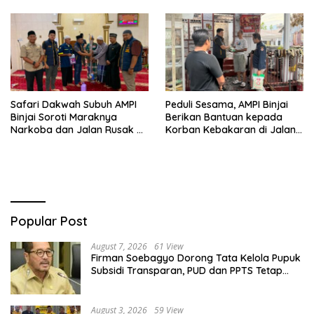
AMPG Jakarta
Safari Dakwah Subuh AMPI
Peduli Sesama, AMPI Binjai
Binjai Soroti Maraknya
Berikan Bantuan kepada
Narkoba dan Jalan Rusak di
Korban Kebakaran di Jalan
Binjai Selatan
Tuanku Imam Bonjol
Popular Post
August 7, 2026
61 View
Firman Soebagyo Dorong Tata Kelola Pupuk
Subsidi Transparan, PUD dan PPTS Tetap
Diberdayakan
August 3, 2026
59 View