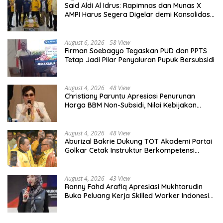
Said Aldi Al Idrus: Rapimnas dan Munas X
AMPI Harus Segera Digelar demi Konsolidasi
Organisasi
August 6, 2026
58 View
Firman Soebagyo Tegaskan PUD dan PPTS
Tetap Jadi Pilar Penyaluran Pupuk Bersubsidi
August 4, 2026
48 View
Christiany Paruntu Apresiasi Penurunan
Harga BBM Non-Subsidi, Nilai Kebijakan
ESDM Makin Adaptif
August 4, 2026
48 View
Aburizal Bakrie Dukung TOT Akademi Partai
Golkar Cetak Instruktur Berkompetensi
Tinggi
August 4, 2026
43 View
Ranny Fahd Arafiq Apresiasi Mukhtarudin
Buka Peluang Kerja Skilled Worker Indonesia
di Albania