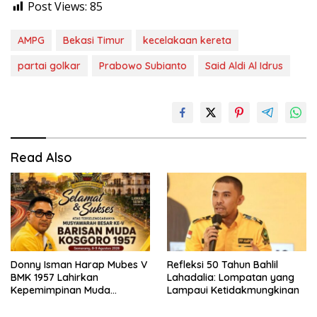
Post Views:
85
AMPG
Bekasi Timur
kecelakaan kereta
partai golkar
Prabowo Subianto
Said Aldi Al Idrus
Read Also
Donny Isman Harap Mubes V
Refleksi 50 Tahun Bahlil
BMK 1957 Lahirkan
Lahadalia: Lompatan yang
Kepemimpinan Muda
Lampaui Ketidakmungkinan
Visioner dan Berintegritas
Sesuai Tri Dharma Kosgoro