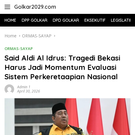
Skip
Golkar2029.com
to
content
HOME
DPP GOLKAR
DPD GOLKAR
EKSEKUTIF
LEGISLATIF
Home
ORMAS-SAYAP
ORMAS-SAYAP
Said Aldi Al Idrus: Tragedi Bekasi
Harus Jadi Momentum Evaluasi
Sistem Perkeretaapian Nasional
Admin 1
April 30, 2026