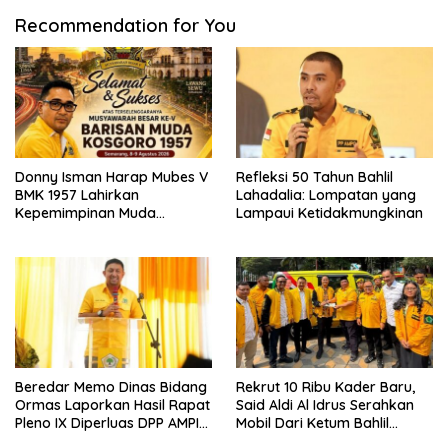
Recommendation for You
Donny Isman Harap Mubes V
Refleksi 50 Tahun Bahlil
BMK 1957 Lahirkan
Lahadalia: Lompatan yang
Kepemimpinan Muda
Lampaui Ketidakmungkinan
Visioner dan Berintegritas
Sesuai Tri Dharma Kosgoro
1957
Beredar Memo Dinas Bidang
Rekrut 10 Ribu Kader Baru,
Ormas Laporkan Hasil Rapat
Said Aldi Al Idrus Serahkan
Pleno IX Diperluas DPP AMPI
Mobil Dari Ketum Bahlil
ke Ketum Bahlil Lahadalia
Lahadalia Untuk Operasional