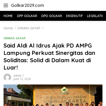
Skip
Golkar2029.com
to
content
HOME
DPP GOLKAR
DPD GOLKAR
EKSEKUTIF
LEGISLATIF
Home
ORMAS-SAYAP
ORMAS-SAYAP
Said Aldi Al Idrus Ajak PD AMPG
Lampung Perkuat Sinergitas dan
Soliditas: Solid di Dalam Kuat di
Luar!
Admin 1
June 13, 2026