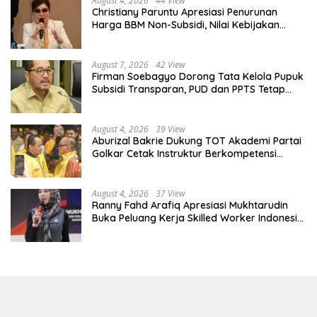
August 4, 2026
44 View
Christiany Paruntu Apresiasi Penurunan
Harga BBM Non-Subsidi, Nilai Kebijakan
ESDM Makin Adaptif
August 7, 2026
42 View
Firman Soebagyo Dorong Tata Kelola Pupuk
Subsidi Transparan, PUD dan PPTS Tetap
Diberdayakan
August 4, 2026
39 View
Aburizal Bakrie Dukung TOT Akademi Partai
Golkar Cetak Instruktur Berkompetensi
Tinggi
August 4, 2026
37 View
Ranny Fahd Arafiq Apresiasi Mukhtarudin
Buka Peluang Kerja Skilled Worker Indonesia
di Albania