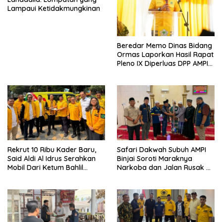
Lampaui Ketidakmungkinan
Beredar Memo Dinas Bidang
Ormas Laporkan Hasil Rapat
Pleno IX Diperluas DPP AMPI
ke Ketum Bahlil Lahadalia
Rekrut 10 Ribu Kader Baru,
Safari Dakwah Subuh AMPI
Said Aldi Al Idrus Serahkan
Binjai Soroti Maraknya
Mobil Dari Ketum Bahlil
Narkoba dan Jalan Rusak di
Lahadalia Untuk Operasional
Binjai Selatan
AMPG Jakarta