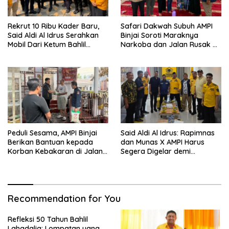
Rekrut 10 Ribu Kader Baru,
Safari Dakwah Subuh AMPI
Said Aldi Al Idrus Serahkan
Binjai Soroti Maraknya
Mobil Dari Ketum Bahlil
Narkoba dan Jalan Rusak di
Lahadalia Untuk Operasional
Binjai Selatan
AMPG Jakarta
Peduli Sesama, AMPI Binjai
Said Aldi Al Idrus: Rapimnas
Berikan Bantuan kepada
dan Munas X AMPI Harus
Korban Kebakaran di Jalan
Segera Digelar demi
Tuanku Imam Bonjol
Konsolidasi Organisasi
Recommendation for You
Refleksi 50 Tahun Bahlil
Lahadalia: Lompatan yang