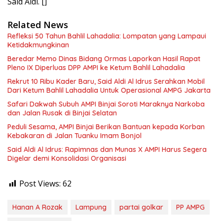
Said Aldi. []
Related News
Refleksi 50 Tahun Bahlil Lahadalia: Lompatan yang Lampaui
Ketidakmungkinan
Beredar Memo Dinas Bidang Ormas Laporkan Hasil Rapat
Pleno IX Diperluas DPP AMPI ke Ketum Bahlil Lahadalia
Rekrut 10 Ribu Kader Baru, Said Aldi Al Idrus Serahkan Mobil
Dari Ketum Bahlil Lahadalia Untuk Operasional AMPG Jakarta
Safari Dakwah Subuh AMPI Binjai Soroti Maraknya Narkoba
dan Jalan Rusak di Binjai Selatan
Peduli Sesama, AMPI Binjai Berikan Bantuan kepada Korban
Kebakaran di Jalan Tuanku Imam Bonjol
Said Aldi Al Idrus: Rapimnas dan Munas X AMPI Harus Segera
Digelar demi Konsolidasi Organisasi
Post Views:
62
Hanan A Rozak
Lampung
partai golkar
PP AMPG