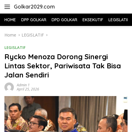
Skip
Golkar2029.com
to
content
HOME
DPP GOLKAR
DPD GOLKAR
EKSEKUTIF
LEGISLATIF
Home
LEGISLATIF
LEGISLATIF
Rycko Menoza Dorong Sinergi
Lintas Sektor, Pariwisata Tak Bisa
Jalan Sendiri
Admin 1
April 25, 2026