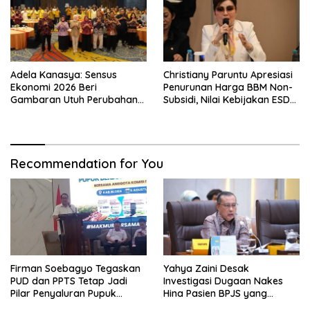
Adela Kanasya: Sensus
Christiany Paruntu Apresiasi
Ekonomi 2026 Beri
Penurunan Harga BBM Non-
Gambaran Utuh Perubahan
Subsidi, Nilai Kebijakan ESDM
Struktur Ekonomi Indonesia
Makin Adaptif
Recommendation for You
Firman Soebagyo Tegaskan
Yahya Zaini Desak
PUD dan PPTS Tetap Jadi
Investigasi Dugaan Nakes
Pilar Penyaluran Pupuk
Hina Pasien BPJS yang
Bersubsidi
Meninggal usai Tunggu