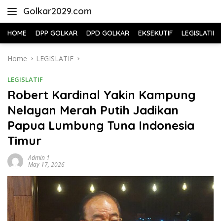
Skip
Golkar2029.com
to
content
HOME
DPP GOLKAR
DPD GOLKAR
EKSEKUTIF
LEGISLATIF
Home
LEGISLATIF
LEGISLATIF
Robert Kardinal Yakin Kampung
Nelayan Merah Putih Jadikan
Papua Lumbung Tuna Indonesia
Timur
Admin 1
May 17, 2026