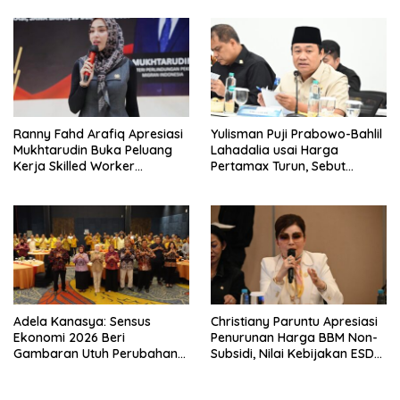
Kamar 8 Jam
Ranny Fahd Arafiq Apresiasi
Yulisman Puji Prabowo-Bahlil
Mukhtarudin Buka Peluang
Lahadalia usai Harga
Kerja Skilled Worker
Pertamax Turun, Sebut
Indonesia di Albania
Berpihak ke Masyarakat
Adela Kanasya: Sensus
Christiany Paruntu Apresiasi
Ekonomi 2026 Beri
Penurunan Harga BBM Non-
Gambaran Utuh Perubahan
Subsidi, Nilai Kebijakan ESDM
Struktur Ekonomi Indonesia
Makin Adaptif