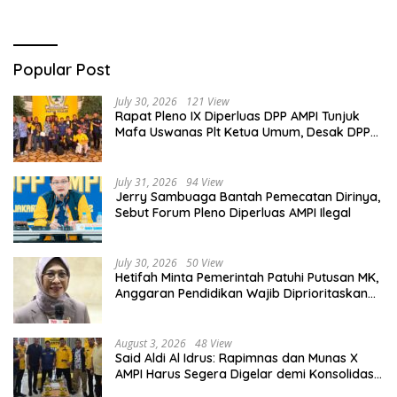
Popular Post
July 30, 2026
121 View
Rapat Pleno IX Diperluas DPP AMPI Tunjuk
Mafa Uswanas Plt Ketua Umum, Desak DPP
Partai Golkar Pecat Jerry Sambuaga
July 31, 2026
94 View
Jerry Sambuaga Bantah Pemecatan Dirinya,
Sebut Forum Pleno Diperluas AMPI Ilegal
July 30, 2026
50 View
Hetifah Minta Pemerintah Patuhi Putusan MK,
Anggaran Pendidikan Wajib Diprioritaskan
untuk Sektor Pendidikan
August 3, 2026
48 View
Said Aldi Al Idrus: Rapimnas dan Munas X
AMPI Harus Segera Digelar demi Konsolidasi
Organisasi