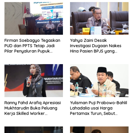
Firman Soebagyo Tegaskan
Yahya Zaini Desak
PUD dan PPTS Tetap Jadi
Investigasi Dugaan Nakes
Pilar Penyaluran Pupuk
Hina Pasien BPJS yang
Bersubsidi
Meninggal usai Tunggu
Kamar 8 Jam
Ranny Fahd Arafiq Apresiasi
Yulisman Puji Prabowo-Bahlil
Mukhtarudin Buka Peluang
Lahadalia usai Harga
Kerja Skilled Worker
Pertamax Turun, Sebut
Indonesia di Albania
Berpihak ke Masyarakat