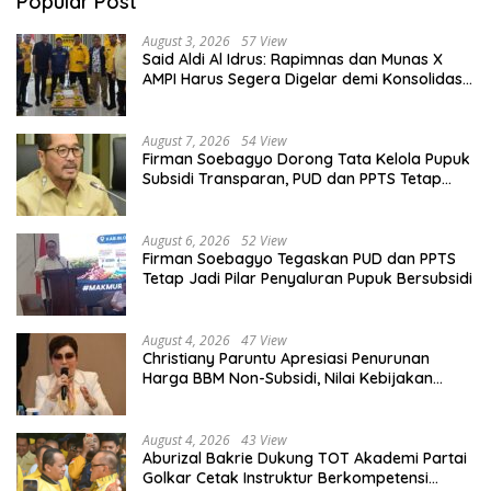
Popular Post
August 3, 2026
57 View
Said Aldi Al Idrus: Rapimnas dan Munas X
AMPI Harus Segera Digelar demi Konsolidasi
Organisasi
August 7, 2026
54 View
Firman Soebagyo Dorong Tata Kelola Pupuk
Subsidi Transparan, PUD dan PPTS Tetap
Diberdayakan
August 6, 2026
52 View
Firman Soebagyo Tegaskan PUD dan PPTS
Tetap Jadi Pilar Penyaluran Pupuk Bersubsidi
August 4, 2026
47 View
Christiany Paruntu Apresiasi Penurunan
Harga BBM Non-Subsidi, Nilai Kebijakan
ESDM Makin Adaptif
August 4, 2026
43 View
Aburizal Bakrie Dukung TOT Akademi Partai
Golkar Cetak Instruktur Berkompetensi