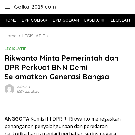
Skip
Golkar2029.com
to
content
HOME
DPP GOLKAR
DPD GOLKAR
EKSEKUTIF
LEGISLATIF
Home
LEGISLATIF
LEGISLATIF
Rikwanto Minta Pemerintah dan
DPR Perkuat BNN Demi
Selamatkan Generasi Bangsa
Admin 1
May 22, 2026
ANGGOTA
Komisi III DPR RI Rikwanto menegaskan
penanganan penyalahgunaan dan peredaran
narkotika harus menjadi perhatian serius negara