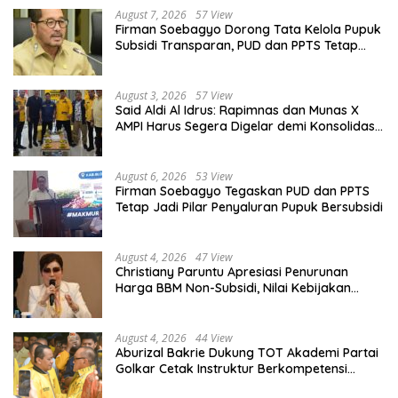
August 7, 2026
57 View
Firman Soebagyo Dorong Tata Kelola Pupuk
Subsidi Transparan, PUD dan PPTS Tetap
Diberdayakan
August 3, 2026
57 View
Said Aldi Al Idrus: Rapimnas dan Munas X
AMPI Harus Segera Digelar demi Konsolidasi
Organisasi
August 6, 2026
53 View
Firman Soebagyo Tegaskan PUD dan PPTS
Tetap Jadi Pilar Penyaluran Pupuk Bersubsidi
August 4, 2026
47 View
Christiany Paruntu Apresiasi Penurunan
Harga BBM Non-Subsidi, Nilai Kebijakan
ESDM Makin Adaptif
August 4, 2026
44 View
Aburizal Bakrie Dukung TOT Akademi Partai
Golkar Cetak Instruktur Berkompetensi
Tinggi