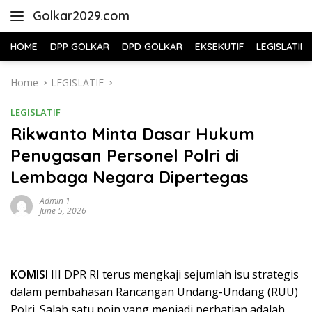
Skip
Golkar2029.com
to
content
HOME
DPP GOLKAR
DPD GOLKAR
EKSEKUTIF
LEGISLATIF
Home
LEGISLATIF
LEGISLATIF
Rikwanto Minta Dasar Hukum
Penugasan Personel Polri di
Lembaga Negara Dipertegas
Admin 1
June 5, 2026
KOMISI
III DPR RI terus mengkaji sejumlah isu strategis
dalam pembahasan Rancangan Undang-Undang (RUU)
Polri. Salah satu poin yang menjadi perhatian adalah