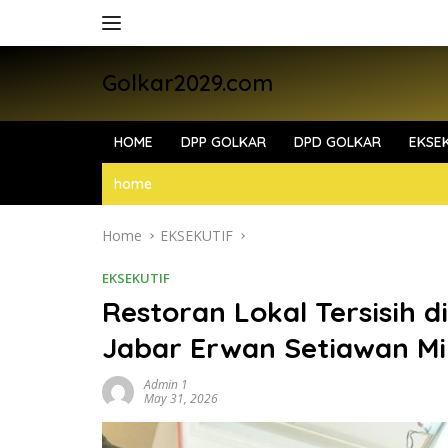
Skip
to
content
Golkar2029.com
HOME
DPP GOLKAR
DPD GOLKAR
EKSEK
home
Home
EKSEKUTIF
EKSEKUTIF
Restoran Lokal Tersisih 
Jabar Erwan Setiawan Mi
Admin 1
May 31, 2026