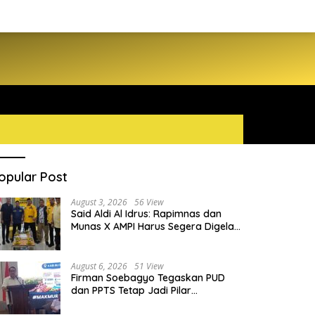
opular Post
August 3, 2026
56 View
Said Aldi Al Idrus: Rapimnas dan
Munas X AMPI Harus Segera Digelar
demi Konsolidasi Organisasi
August 6, 2026
51 View
Firman Soebagyo Tegaskan PUD
dan PPTS Tetap Jadi Pilar
Penyaluran Pupuk Bersubsidi