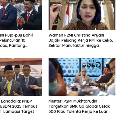
i Puja-puji Bahlil
Wamen P2MI Christina Aryani
 Peluncuran 10
Jajaki Peluang Kerja PMI ke Ceko,
das, Pantang
Sektor Manufaktur hingga
rpikir Jauh ke Depan!
Kesehatan Dibidik
l Lahadalia: PNBP
Menteri P2MI Mukhtarudin
 ESDM 2025 Tembus
Targetkan SMK Go Global Cetak
un, Lampaui Target
500 Ribu Talenta Kerja ke Luar
Negeri