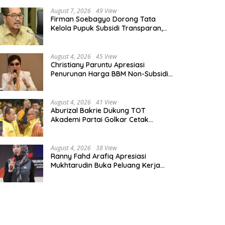
August 7, 2026
49 View
Firman Soebagyo Dorong Tata
Kelola Pupuk Subsidi Transparan,
PUD dan PPTS Tetap Diberdayakan
August 4, 2026
45 View
Christiany Paruntu Apresiasi
Penurunan Harga BBM Non-Subsidi,
Nilai Kebijakan ESDM Makin Adaptif
August 4, 2026
41 View
Aburizal Bakrie Dukung TOT
Akademi Partai Golkar Cetak
Instruktur Berkompetensi Tinggi
August 4, 2026
38 View
Ranny Fahd Arafiq Apresiasi
Mukhtarudin Buka Peluang Kerja
Skilled Worker Indonesia di Albania