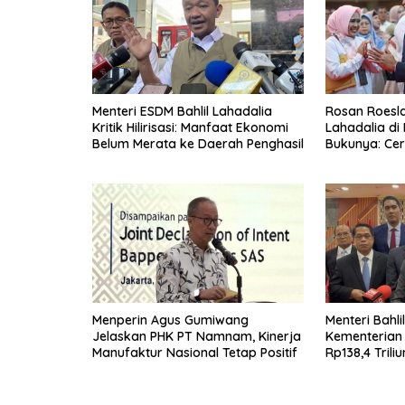
Menteri ESDM Bahlil Lahadalia
Rosan Roeslan
Kritik Hilirisasi: Manfaat Ekonomi
Lahadalia di
Belum Merata ke Daerah Penghasil
Bukunya: Cer
Menyerah, Be
Menperin Agus Gumiwang
Menteri Bahli
Jelaskan PHK PT Namnam, Kinerja
Kementerian
Manufaktur Nasional Tetap Positif
Rp138,4 Trili