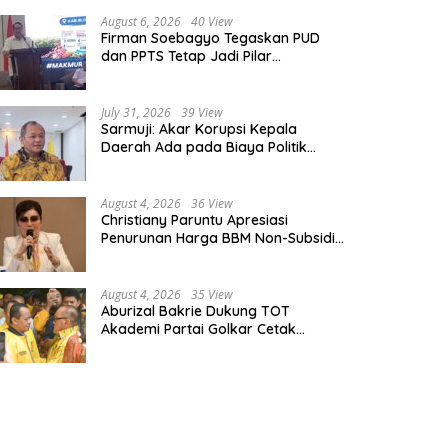
August 6, 2026
40 View
Firman Soebagyo Tegaskan PUD
dan PPTS Tetap Jadi Pilar
Penyaluran Pupuk Bersubsidi
July 31, 2026
39 View
Sarmuji: Akar Korupsi Kepala
Daerah Ada pada Biaya Politik
Mahal, Bukan Sekadar Kurang
Pembinaan
August 4, 2026
36 View
Christiany Paruntu Apresiasi
Penurunan Harga BBM Non-Subsidi,
Nilai Kebijakan ESDM Makin Adaptif
August 4, 2026
35 View
Aburizal Bakrie Dukung TOT
Akademi Partai Golkar Cetak
Instruktur Berkompetensi Tinggi