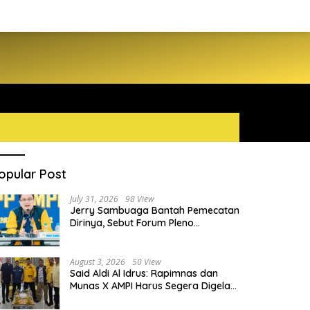
opular Post
July 31, 2026
98 View
Jerry Sambuaga Bantah Pemecatan
Dirinya, Sebut Forum Pleno
Diperluas AMPI Ilegal
August 3, 2026
50 View
Said Aldi Al Idrus: Rapimnas dan
Munas X AMPI Harus Segera Digelar
demi Konsolidasi Organisasi