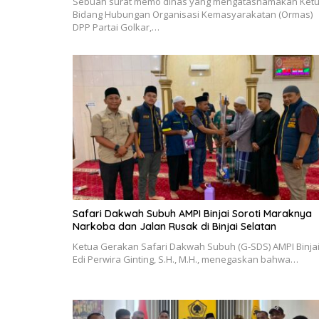
Sebuah surat memo dinas yang mengatasnamakan Ket
Bidang Hubungan Organisasi Kemasyarakatan (Ormas)
DPP Partai Golkar,…
Safari Dakwah Subuh AMPI Binjai Soroti Maraknya
Narkoba dan Jalan Rusak di Binjai Selatan
Ketua Gerakan Safari Dakwah Subuh (G-SDS) AMPI Binjai
Edi Perwira Ginting, S.H., M.H., menegaskan bahwa…