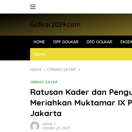
Skip
to
content
Golkar2029.com
HOME
DPP GOLKAR
DPD GOLKAR
EKSEK
home
Home
ORMAS-SAYAP
ORMAS-SAYAP
Ratusan Kader dan Pengu
Meriahkan Muktamar IX P
Jakarta
Admin 1
October 20, 2025