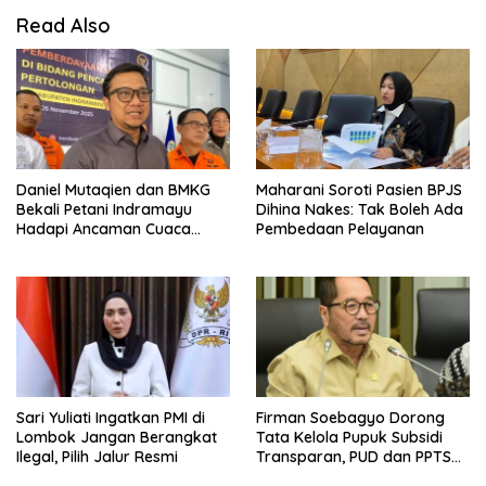
Read Also
Daniel Mutaqien dan BMKG
Maharani Soroti Pasien BPJS
Bekali Petani Indramayu
Dihina Nakes: Tak Boleh Ada
Hadapi Ancaman Cuaca
Pembedaan Pelayanan
Ekstrem
Sari Yuliati Ingatkan PMI di
Firman Soebagyo Dorong
Lombok Jangan Berangkat
Tata Kelola Pupuk Subsidi
Ilegal, Pilih Jalur Resmi
Transparan, PUD dan PPTS
Tetap Diberdayakan