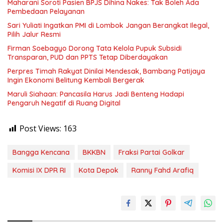
Maharani Soroti Pasien BPJS Dihina Nakes: Tak Boleh Ada
Pembedaan Pelayanan
Sari Yuliati Ingatkan PMI di Lombok Jangan Berangkat Ilegal,
Pilih Jalur Resmi
Firman Soebagyo Dorong Tata Kelola Pupuk Subsidi
Transparan, PUD dan PPTS Tetap Diberdayakan
Perpres Timah Rakyat Dinilai Mendesak, Bambang Patijaya
Ingin Ekonomi Belitung Kembali Bergerak
Maruli Siahaan: Pancasila Harus Jadi Benteng Hadapi
Pengaruh Negatif di Ruang Digital
Post Views:
163
Bangga Kencana
BKKBN
Fraksi Partai Golkar
Komisi IX DPR RI
Kota Depok
Ranny Fahd Arafiq