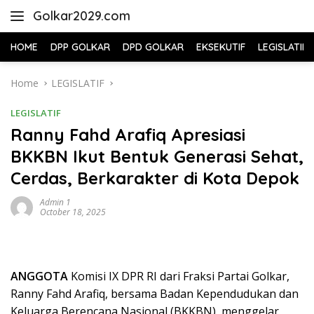
Skip
Golkar2029.com
to
content
HOME
DPP GOLKAR
DPD GOLKAR
EKSEKUTIF
LEGISLATIF
Home
LEGISLATIF
LEGISLATIF
Ranny Fahd Arafiq Apresiasi
BKKBN Ikut Bentuk Generasi Sehat,
Cerdas, Berkarakter di Kota Depok
Admin 1
October 18, 2025
ANGGOTA
Komisi IX DPR RI dari Fraksi Partai Golkar,
Ranny Fahd Arafiq, bersama Badan Kependudukan dan
Keluarga Berencana Nasional (BKKBN), menggelar