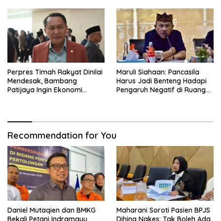
Perpres Timah Rakyat Dinilai
Maruli Siahaan: Pancasila
Mendesak, Bambang
Harus Jadi Benteng Hadapi
Patijaya Ingin Ekonomi
Pengaruh Negatif di Ruang
Belitung Kembali Bergerak
Digital
Recommendation for You
Daniel Mutaqien dan BMKG
Maharani Soroti Pasien BPJS
Bekali Petani Indramayu
Dihina Nakes: Tak Boleh Ada