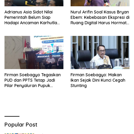
Adrianus Asia Sidot Nilai
Nurul Arifin Soal Kasus Bryan
Pemerintah Belum Siap
Ebem: Kebebasan Ekspresi di
Hadapi Ancaman Karhutla
Ruang Digital Harus Hormati
Akibat El Nino
Hak Privasi Orang Lain
Firman Soebagyo Tegaskan
Firman Soebagyo: Makan
PUD dan PPTS Tetap Jadi
Ikan Sejak Dini Kunci Cegah
Pilar Penyaluran Pupuk
Stunting
Bersubsidi
Popular Post