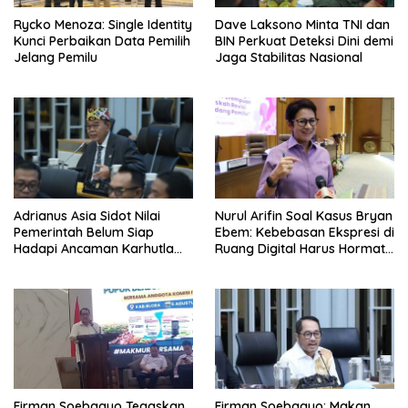
Rycko Menoza: Single Identity
Dave Laksono Minta TNI dan
Kunci Perbaikan Data Pemilih
BIN Perkuat Deteksi Dini demi
Jelang Pemilu
Jaga Stabilitas Nasional
Adrianus Asia Sidot Nilai
Nurul Arifin Soal Kasus Bryan
Pemerintah Belum Siap
Ebem: Kebebasan Ekspresi di
Hadapi Ancaman Karhutla
Ruang Digital Harus Hormati
Akibat El Nino
Hak Privasi Orang Lain
Firman Soebagyo Tegaskan
Firman Soebagyo: Makan