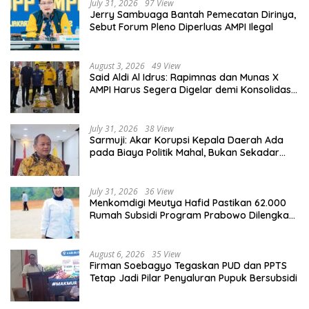
July 31, 2026
97 View
Jerry Sambuaga Bantah Pemecatan Dirinya,
Sebut Forum Pleno Diperluas AMPI Ilegal
August 3, 2026
49 View
Said Aldi Al Idrus: Rapimnas dan Munas X
AMPI Harus Segera Digelar demi Konsolidasi
Organisasi
July 31, 2026
38 View
Sarmuji: Akar Korupsi Kepala Daerah Ada
pada Biaya Politik Mahal, Bukan Sekadar
Kurang Pembinaan
July 31, 2026
36 View
Menkomdigi Meutya Hafid Pastikan 62.000
Rumah Subsidi Program Prabowo Dilengkapi
Akses Internet
August 6, 2026
35 View
Firman Soebagyo Tegaskan PUD dan PPTS
Tetap Jadi Pilar Penyaluran Pupuk Bersubsidi