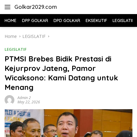
Skip
Golkar2029.com
to
content
HOME
DPP GOLKAR
DPD GOLKAR
EKSEKUTIF
LEGISLATIF
Home
LEGISLATIF
LEGISLATIF
PTMSI Brebes Bidik Prestasi di
Kejurprov Jateng, Pamor
Wicaksono: Kami Datang untuk
Menang
Admin 2
May 22, 2026