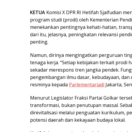
KETUA
Komisi X DPR RI Hetifah Sjaifudian m
program studi (prodi) oleh Kementerian Pendi
menekankan pentingnya kehati-hatian, transp
dari itu, jelasnya, peningkatan relevansi pe
penting.
Namun, dirinya mengingatkan perguruan tingg
tenaga kerja. “Setiap kebijakan terkait prodi
sekadar merespons tren jangka pendek. Fungsi
pengembangan ilmu dasar, kebudayaan, dan da
resminya kepada
Parlementariadi
Jakarta, Sen
Menurut Legislator Fraksi Partai Golkar ters
transformasi, bukan penutupan massal. Sebab, 
direvitalisasi melalui penguatan kurikulum, p
potensi daerah dan kekayaan budaya lokal.