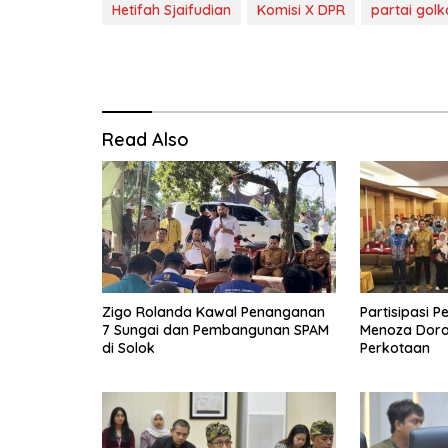
Hetifah Sjaifudian
Komisi X DPR
partai golk
Read Also
Zigo Rolanda Kawal Penanganan
Partisipasi P
7 Sungai dan Pembangunan SPAM
Menoza Doron
di Solok
Perkotaan