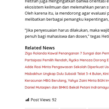
Hetifah juga mengingatkan bahwa orientasi e
ekosistem keilmuan dan melemahkan peran st
Oleh karena itu, ia mendorong agar evaluasi p
melibatkan berbagai pemangku kepentingan, te
“Jika penyesuaian harus dilakukan, maka wajib
penuh bagi mahasiswa dan dosen,” tegas Hetif
Related News
Zigo Rolanda Kawal Penanganan 7 Sungai dan Pem
Partisipasi Pemilih Rendah, Rycko Menoza Dorong Ed
Adde Rosi Minta Pengawasan Sekolah Diperkuat Us
Misbakhun Ungkap Dulu Subsidi Telat 3-4 Bulan, Kin
Keracunan MBG Berulang, Yahya Zaini Minta BGN In
Daniel Mutaqien dan BMKG Bekali Petani Indrama
Post Views:
92