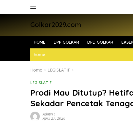
Skip
to
content
Golkar2029.com
HOME
DPP GOLKAR
DPD GOLKAR
EKSEK
home
Home
LEGISLATIF
LEGISLATIF
Prodi Mau Ditutup? Heti
Sekadar Pencetak Tenaga
Admin 1
April 27, 2026