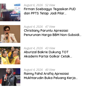
August 6, 2026
52 View
Firman Soebagyo Tegaskan PUD
dan PPTS Tetap Jadi Pilar
Penyaluran Pupuk Bersubsidi
August 4, 2026
47 View
Christiany Paruntu Apresiasi
Penurunan Harga BBM Non-Subsidi,
Nilai Kebijakan ESDM Makin Adaptif
August 4, 2026
43 View
Aburizal Bakrie Dukung TOT
Akademi Partai Golkar Cetak
Instruktur Berkompetensi Tinggi
August 4, 2026
40 View
Ranny Fahd Arafiq Apresiasi
Mukhtarudin Buka Peluang Kerja
Skilled Worker Indonesia di Albania