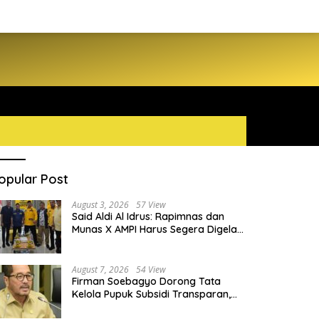
opular Post
August 3, 2026
57 View
Said Aldi Al Idrus: Rapimnas dan
Munas X AMPI Harus Segera Digelar
demi Konsolidasi Organisasi
August 7, 2026
54 View
Firman Soebagyo Dorong Tata
Kelola Pupuk Subsidi Transparan,
PUD dan PPTS Tetap Diberdayakan