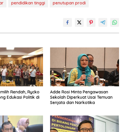
ar
pendidikan tinggi
penutupan prodi
emilih Rendah, Rycko
Adde Rosi Minta Pengawasan
g Edukasi Politik di
Sekolah Diperkuat Usai Temuan
Senjata dan Narkotika