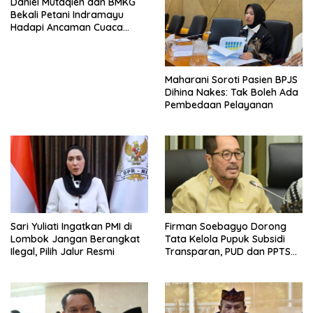
Daniel Mutaqien dan BMKG
Bekali Petani Indramayu
Hadapi Ancaman Cuaca
Ekstrem
Maharani Soroti Pasien BPJS
Dihina Nakes: Tak Boleh Ada
Pembedaan Pelayanan
Sari Yuliati Ingatkan PMI di
Firman Soebagyo Dorong
Lombok Jangan Berangkat
Tata Kelola Pupuk Subsidi
Ilegal, Pilih Jalur Resmi
Transparan, PUD dan PPTS
Tetap Diberdayakan