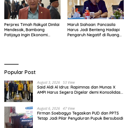
Perpres Timah Rakyat Dinilai
Maruli Siahaan: Pancasila
Mendesak, Bambang
Harus Jadi Benteng Hadapi
Patijaya Ingin Ekonomi
Pengaruh Negatif di Ruang
Belitung Kembali Bergerak
Digital
Popular Post
August 3, 2026
53 View
Said Aldi Al Idrus: Rapimnas dan Munas X
AMPI Harus Segera Digelar demi Konsolidasi
Organisasi
August 6, 2026
47 View
Firman Soebagyo Tegaskan PUD dan PPTS
Tetap Jadi Pilar Penyaluran Pupuk Bersubsidi