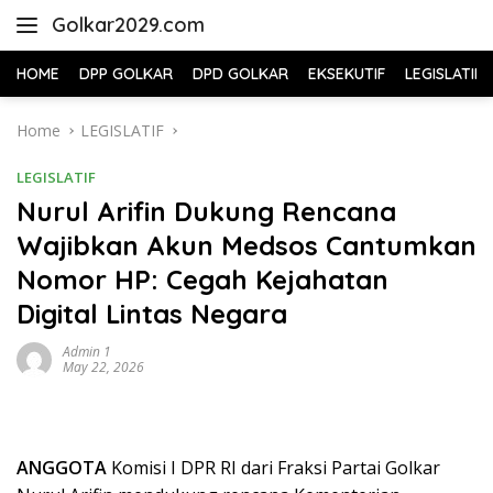
Skip
Golkar2029.com
to
content
HOME
DPP GOLKAR
DPD GOLKAR
EKSEKUTIF
LEGISLATIF
Home
LEGISLATIF
LEGISLATIF
Nurul Arifin Dukung Rencana
Wajibkan Akun Medsos Cantumkan
Nomor HP: Cegah Kejahatan
Digital Lintas Negara
Admin 1
May 22, 2026
ANGGOTA
Komisi I DPR RI dari Fraksi Partai Golkar