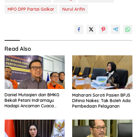
MPO DPP Partai Golkar
Nurul Arifin
Read Also
Daniel Mutaqien dan BMKG
Maharani Soroti Pasien BPJS
Bekali Petani Indramayu
Dihina Nakes: Tak Boleh Ada
Hadapi Ancaman Cuaca
Pembedaan Pelayanan
Ekstrem