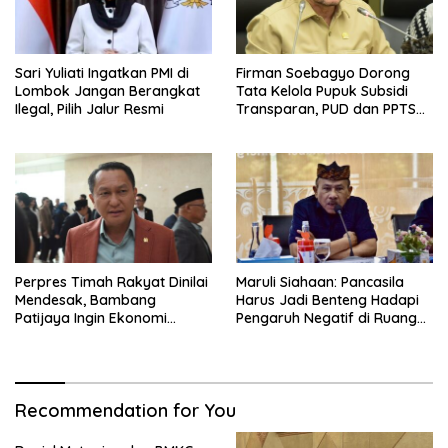
Sari Yuliati Ingatkan PMI di
Firman Soebagyo Dorong
Lombok Jangan Berangkat
Tata Kelola Pupuk Subsidi
Ilegal, Pilih Jalur Resmi
Transparan, PUD dan PPTS
Tetap Diberdayakan
Perpres Timah Rakyat Dinilai
Maruli Siahaan: Pancasila
Mendesak, Bambang
Harus Jadi Benteng Hadapi
Patijaya Ingin Ekonomi
Pengaruh Negatif di Ruang
Belitung Kembali Bergerak
Digital
Recommendation for You