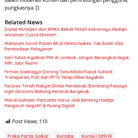
dalam moderasi konten dan perlindungan pengguna,”
pungkasnya. []
Related News
Daniel Mutaqien dan BMKG Bekali Petani Indramayu Hadapi
Ancaman Cuaca Ekstrem
Maharani Soroti Pasien BPJS Dihina Nakes: Tak Boleh Ada
Pembedaan Pelayanan
Sari Yuliati Ingatkan PMI di Lombok Jangan Berangkat Ilegal,
Pilih Jalur Resmi
Firman Soebagyo Dorong Tata Kelola Pupuk Subsidi
Transparan, PUD dan PPTS Tetap Diberdayakan
Perpres Timah Rakyat Dinilai Mendesak, Bambang Patijaya
Ingin Ekonomi Belitung Kembali Bergerak
Maruli Siahaan: Pancasila Harus Jadi Benteng Hadapi
Pengaruh Negatif di Ruang Digital
Post Views:
110
Fraksi Partai Golkar
Komdigi
Komisi I DPR RI