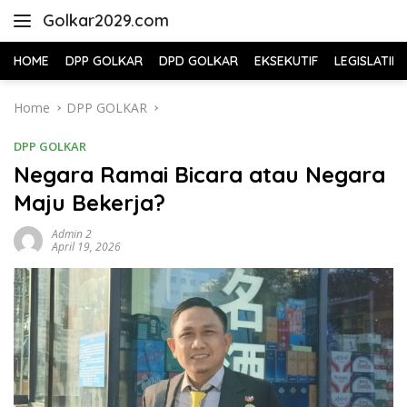
Skip
Golkar2029.com
to
content
HOME
DPP GOLKAR
DPD GOLKAR
EKSEKUTIF
LEGISLATIF
Home
DPP GOLKAR
DPP GOLKAR
Negara Ramai Bicara atau Negara
Maju Bekerja?
Admin 2
April 19, 2026