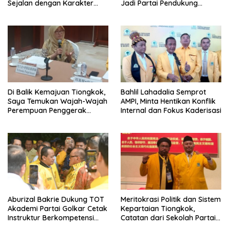
Sejalan dengan Karakter
Jadi Partai Pendukung
Politik Partai Golkar
Pemerintah
Di Balik Kemajuan Tiongkok,
Bahlil Lahadalia Semprot
Saya Temukan Wajah-Wajah
AMPI, Minta Hentikan Konflik
Perempuan Penggerak
Internal dan Fokus Kaderisasi
Negeri
Aburizal Bakrie Dukung TOT
Meritokrasi Politik dan Sistem
Akademi Partai Golkar Cetak
Kepartaian Tiongkok,
Instruktur Berkompetensi
Catatan dari Sekolah Partai
Tinggi
Pusat PKT