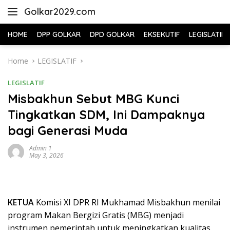
Skip
Golkar2029.com
to
content
HOME
DPP GOLKAR
DPD GOLKAR
EKSEKUTIF
LEGISLATIF
Home
LEGISLATIF
LEGISLATIF
Misbakhun Sebut MBG Kunci
Tingkatkan SDM, Ini Dampaknya
bagi Generasi Muda
Admin 1
May 3, 2026
KETUA
Komisi XI DPR RI Mukhamad Misbakhun menilai
program Makan Bergizi Gratis (MBG) menjadi
instrumen pemerintah untuk meningkatkan kualitas