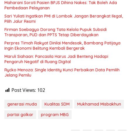
Maharani Soroti Pasien BPJS Dihina Nakes: Tak Boleh Ada
Pembedaan Pelayanan
Sari Yuliati Ingatkan PMI di Lombok Jangan Berangkat Ilegal,
Pilih Jalur Resmi
Firman Soebagyo Dorong Tata Kelola Pupuk Subsidi
Transparan, PUD dan PPTS Tetap Diberdayakan
Perpres Timah Rakyat Dinilai Mendesak, Bambang Patijaya
Ingin Ekonomi Belitung Kembali Bergerak
Maruli Siahaan: Pancasila Harus Jadi Benteng Hadapi
Pengaruh Negatif di Ruang Digital
Rycko Menoza: Single Identity Kunci Perbaikan Data Pemilih
Jelang Pemilu
Post Views:
102
generasi muda
Kualitas SDM
Mukhamad Misbakhun
partai golkar
program MBG