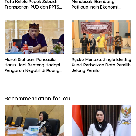
Tata Kelola Pupuk Subsidi
Mendesak, Bambang
Transparan, PUD dan PPTS
Patijaya Ingin Ekonomi
Tetap Diberdayakan
Belitung Kembali Bergerak
Maruli Siahaan: Pancasila
Rycko Menoza: Single Identity
Harus Jadi Benteng Hadapi
Kunci Perbaikan Data Pemilih
Pengaruh Negatif di Ruang
Jelang Pemilu
Digital
Recommendation for You