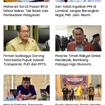
Maharani Soroti Pasien BPJS
Sari Yuliati Ingatkan PMI di
Dihina Nakes: Tak Boleh Ada
Lombok Jangan Berangkat
Pembedaan Pelayanan
Ilegal, Pilih Jalur Resmi
Firman Soebagyo Dorong
Perpres Timah Rakyat Dinilai
Tata Kelola Pupuk Subsidi
Mendesak, Bambang
Transparan, PUD dan PPTS
Patijaya Ingin Ekonomi
Tetap Diberdayakan
Belitung Kembali Bergerak
Maruli Siahaan: Pancasila
Rycko Menoza: Single Identity