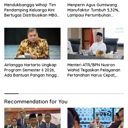
Mendukbangga Wihaji: Tim
Menperin Agus Gumiwang:
Pendamping Keluarga Kini
Manufaktur Tumbuh 5,32%,
Bertugas Distribusikan MBG
Lampaui Pertumbuhan
untuk Ibu Hamil dan Balita
Ekonomi Nasional
Airlangga Hartarto Ungkap
Menteri ATR/BPN Nusron
Program Semester II 2026,
Wahid Tegaskan Pelayanan
Ada Bantuan Pangan hingga
Pertanahan Harus Cepat,
Diskon Transportasi Nataru
Mudah & Berorientasi pada
Masyarakat
Recommendation for You