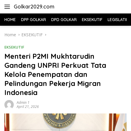
Skip
Golkar2029.com
to
content
HOME
DPP GOLKAR
DPD GOLKAR
EKSEKUTIF
LEGISLATIF
Home
EKSEKUTIF
EKSEKUTIF
Menteri P2MI Mukhtarudin
Gandeng UNPRI Perkuat Tata
Kelola Penempatan dan
Pelindungan Pekerja Migran
Indonesia
Admin 1
April 21, 2026