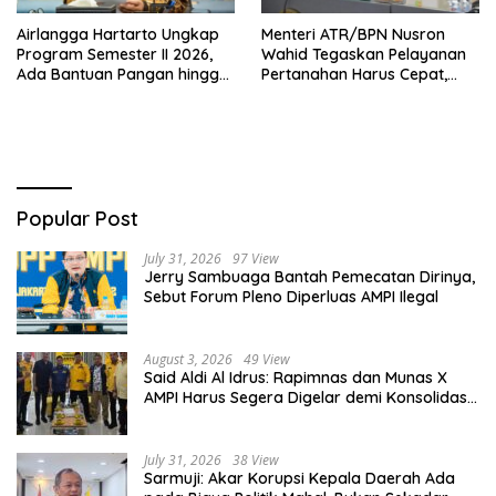
Airlangga Hartarto Ungkap
Menteri ATR/BPN Nusron
Program Semester II 2026,
Wahid Tegaskan Pelayanan
Ada Bantuan Pangan hingga
Pertanahan Harus Cepat,
Diskon Transportasi Nataru
Mudah & Berorientasi pada
Masyarakat
Popular Post
July 31, 2026
97 View
Jerry Sambuaga Bantah Pemecatan Dirinya,
Sebut Forum Pleno Diperluas AMPI Ilegal
August 3, 2026
49 View
Said Aldi Al Idrus: Rapimnas dan Munas X
AMPI Harus Segera Digelar demi Konsolidasi
Organisasi
July 31, 2026
38 View
Sarmuji: Akar Korupsi Kepala Daerah Ada