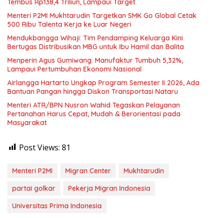
Tembus Rp138,4 Triliun, Lampaui Target
Menteri P2MI Mukhtarudin Targetkan SMK Go Global Cetak
500 Ribu Talenta Kerja ke Luar Negeri
Mendukbangga Wihaji: Tim Pendamping Keluarga Kini
Bertugas Distribusikan MBG untuk Ibu Hamil dan Balita
Menperin Agus Gumiwang: Manufaktur Tumbuh 5,32%,
Lampaui Pertumbuhan Ekonomi Nasional
Airlangga Hartarto Ungkap Program Semester II 2026, Ada
Bantuan Pangan hingga Diskon Transportasi Nataru
Menteri ATR/BPN Nusron Wahid Tegaskan Pelayanan
Pertanahan Harus Cepat, Mudah & Berorientasi pada
Masyarakat
Post Views:
81
Menteri P2MI
Migran Center
Mukhtarudin
partai golkar
Pekerja Migran Indonesia
Universitas Prima Indonesia