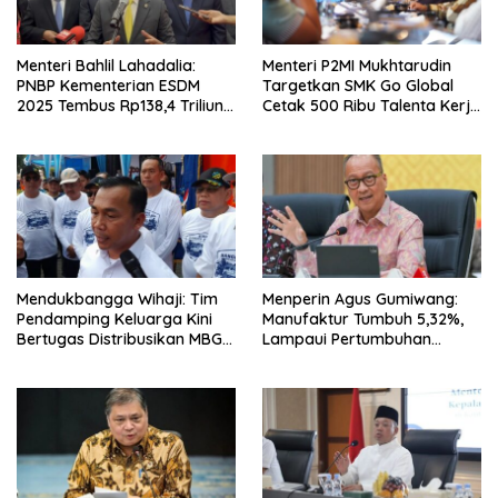
Menteri Bahlil Lahadalia:
Menteri P2MI Mukhtarudin
PNBP Kementerian ESDM
Targetkan SMK Go Global
2025 Tembus Rp138,4 Triliun,
Cetak 500 Ribu Talenta Kerja
Lampaui Target
ke Luar Negeri
Mendukbangga Wihaji: Tim
Menperin Agus Gumiwang:
Pendamping Keluarga Kini
Manufaktur Tumbuh 5,32%,
Bertugas Distribusikan MBG
Lampaui Pertumbuhan
untuk Ibu Hamil dan Balita
Ekonomi Nasional