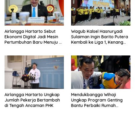
Airlangga Hartarto Sebut
Wagub Kalsel Hasnuryadi
Ekonomi Digital Jadi Mesin
Sulaiman Ingin Barito Putera
Pertumbuhan Baru Menuju 8
Kembali ke Liga 1, Kenang
Persen
Sejarah 2012
Airlangga Hartarto Ungkap
Mendukbangga Wihaji
Jumlah Pekerja Bertambah
Ungkap Program Genting
di Tengah Ancaman PHK
Bantu Perbaiki Rumah
Keluarga Berisiko Stunting