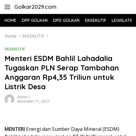
Skip
Golkar2029.com
to
content
HOME
DPP GOLKAR
DPD GOLKAR
EKSEKUTIF
LEGISLATIF
Home
EKSEKUTIF
EKSEKUTIF
Menteri ESDM Bahlil Lahadalia
Tugaskan PLN Serap Tambahan
Anggaran Rp4,35 Triliun untuk
Listrik Desa
Admin 1
November 11, 2025
MENTERI
Energi dan Sumber Daya Mineral (ESDM)