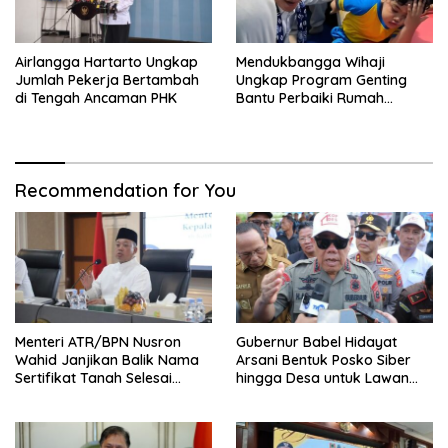
Airlangga Hartarto Ungkap
Mendukbangga Wihaji
Jumlah Pekerja Bertambah
Ungkap Program Genting
di Tengah Ancaman PHK
Bantu Perbaiki Rumah
Keluarga Berisiko Stunting
Recommendation for You
Menteri ATR/BPN Nusron
Gubernur Babel Hidayat
Wahid Janjikan Balik Nama
Arsani Bentuk Posko Siber
Sertifikat Tanah Selesai
hingga Desa untuk Lawan
Maksimal 10 Hari
Karhutla