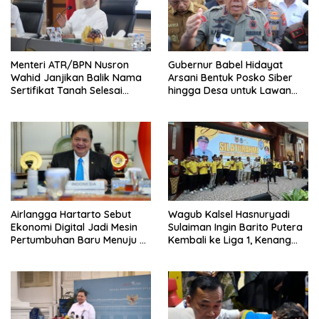
Menteri ATR/BPN Nusron
Gubernur Babel Hidayat
Wahid Janjikan Balik Nama
Arsani Bentuk Posko Siber
Sertifikat Tanah Selesai
hingga Desa untuk Lawan
Maksimal 10 Hari
Karhutla
Airlangga Hartarto Sebut
Wagub Kalsel Hasnuryadi
Ekonomi Digital Jadi Mesin
Sulaiman Ingin Barito Putera
Pertumbuhan Baru Menuju 8
Kembali ke Liga 1, Kenang
Persen
Sejarah 2012