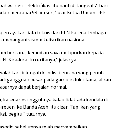
wa rasio elektrifikasi itu nanti di tanggal 7, hari
sudah mencapai 93 persen,” ujar Ketua Umum DPP
percayakan data teknis dari PLN karena lembaga
m menangani sistem kelistrikan nasional.
m tim bencana, kemudian saya melaporkan kepada
. Kira-kira itu ceritanya,” jelasnya.
enyalahkan di tengah kondisi bencana yang penuh
jadi gangguan besar pada gardu induk utama, aliran
dasarnya dapat berjalan normal.
a, karena sesungguhnya kalau tidak ada kendala di
Bireuen, ke Banda Aceh, itu clear. Tapi kan yang
i, begitu,” tuturnya.
Prasodjo sebelumnya telah menyampaikan