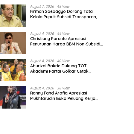
August 7, 2026
48 View
Firman Soebagyo Dorong Tata
Kelola Pupuk Subsidi Transparan,
PUD dan PPTS Tetap Diberdayakan
August 4, 2026
44 View
Christiany Paruntu Apresiasi
Penurunan Harga BBM Non-Subsidi,
Nilai Kebijakan ESDM Makin Adaptif
August 4, 2026
40 View
Aburizal Bakrie Dukung TOT
Akademi Partai Golkar Cetak
Instruktur Berkompetensi Tinggi
August 4, 2026
38 View
Ranny Fahd Arafiq Apresiasi
Mukhtarudin Buka Peluang Kerja
Skilled Worker Indonesia di Albania