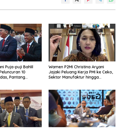
i Puja-puji Bahlil
Wamen P2MI Christina Aryani
 Peluncuran 10
Jajaki Peluang Kerja PMI ke Ceko,
das, Pantang
Sektor Manufaktur hingga
rpikir Jauh ke Depan!
Kesehatan Dibidik