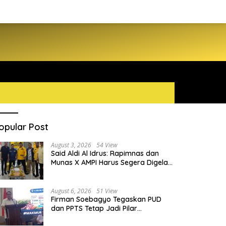
opular Post
August 3, 2026
54 View
Said Aldi Al Idrus: Rapimnas dan
Munas X AMPI Harus Segera Digelar
demi Konsolidasi Organisasi
August 6, 2026
51 View
Firman Soebagyo Tegaskan PUD
dan PPTS Tetap Jadi Pilar
Penyaluran Pupuk Bersubsidi