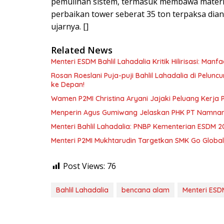
pemulihan sistem, termasuk membawa material
perbaikan tower seberat 35 ton terpaksa dian
ujarnya. []
Related News
Menteri ESDM Bahlil Lahadalia Kritik Hilirisasi: Ma
Rosan Roeslani Puja-puji Bahlil Lahadalia di Pelun
ke Depan!
Wamen P2MI Christina Aryani Jajaki Peluang Kerja 
Menperin Agus Gumiwang Jelaskan PHK PT Namnam, 
Menteri Bahlil Lahadalia: PNBP Kementerian ESDM 2
Menteri P2MI Mukhtarudin Targetkan SMK Go Global 
Post Views:
76
Bahlil Lahadalia
bencana alam
Menteri ESD