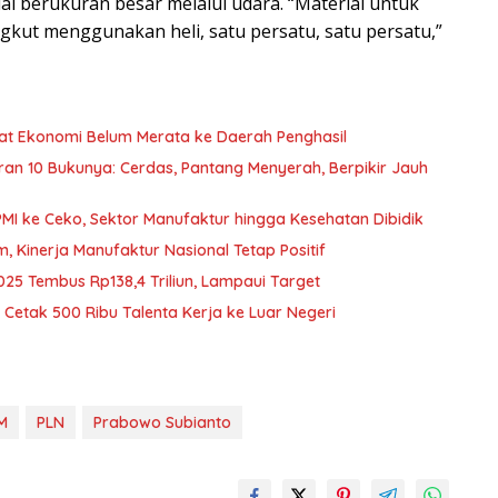
 berukuran besar melalui udara. “Material untuk
gkut menggunakan heli, satu persatu, satu persatu,”
nfaat Ekonomi Belum Merata ke Daerah Penghasil
curan 10 Bukunya: Cerdas, Pantang Menyerah, Berpikir Jauh
PMI ke Ceko, Sektor Manufaktur hingga Kesehatan Dibidik
Kinerja Manufaktur Nasional Tetap Positif
025 Tembus Rp138,4 Triliun, Lampaui Target
Cetak 500 Ribu Talenta Kerja ke Luar Negeri
M
PLN
Prabowo Subianto