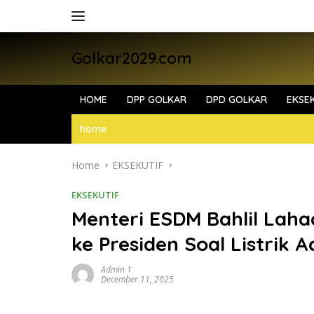
Skip
to
content
Golkar2029.com
HOME
DPP GOLKAR
DPD GOLKAR
EKSEK
home
Home
EKSEKUTIF
EKSEKUTIF
Menteri ESDM Bahlil Lah
ke Presiden Soal Listrik 
Admin 1
December 11, 2025