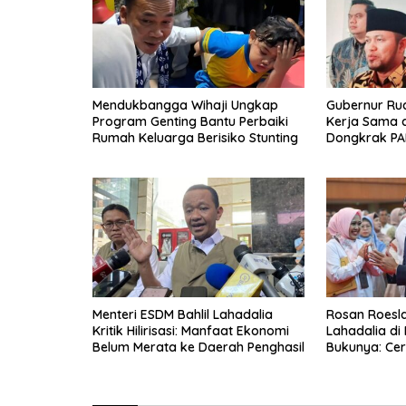
Mendukbangga Wihaji Ungkap
Gubernur Ru
Program Genting Bantu Perbaiki
Kerja Sama 
Rumah Keluarga Berisiko Stunting
Dongkrak PA
Menteri ESDM Bahlil Lahadalia
Rosan Roeslan
Kritik Hilirisasi: Manfaat Ekonomi
Lahadalia di
Belum Merata ke Daerah Penghasil
Bukunya: Cer
Menyerah, Be