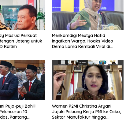
dy Mas’ud Perkuat
Menkomdigi Meutya Hafid
dengan Jateng untuk
Ingatkan Warga, Hoaks Video
D Kaltim
Demo Lama Kembali Viral di
Medsos
i Puja-puji Bahlil
Wamen P2MI Christina Aryani
 Peluncuran 10
Jajaki Peluang Kerja PMI ke Ceko,
das, Pantang
Sektor Manufaktur hingga
rpikir Jauh ke Depan!
Kesehatan Dibidik