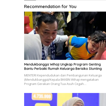
Recommendation for You
Mendukbangga Wihaji Ungkap Program Genting
Bantu Perbaiki Rumah Keluarga Berisiko Stunting
MENTERI Kependudukan dan Pembangunan Keluarga
(Mendukbangga)/Kepala BKKBN Wihaji mengatakan
Program Gerakan Orang Tua Asuh Cegah…