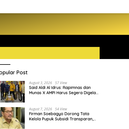
opular Post
August 3, 2026
57 View
Said Aldi Al Idrus: Rapimnas dan
Munas X AMPI Harus Segera Digelar
demi Konsolidasi Organisasi
August 7, 2026
54 View
Firman Soebagyo Dorong Tata
Kelola Pupuk Subsidi Transparan,
PUD dan PPTS Tetap Diberdayakan