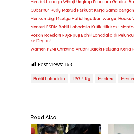
Mendukbangga Wihaji Ungkap Program Genting Bant
Gubernur Rudy Mas’ud Perkuat Kerja Sama dengan
Menkomdigi Meutya Hafid Ingatkan Warga, Hoaks 
Menteri ESDM Bahlil Lahadalia Kritik Hilirisasi: Ma
Rosan Roeslani Puja-puji Bahlil Lahadalia di Pelun
ke Depan!
Wamen P2MI Christina Aryani Jajaki Peluang Kerja 
Post Views:
163
Bahlil Lahadalia
LPG 3 Kg
Menkeu
Mente
Read Also