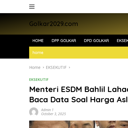
Skip
to
content
Golkar2029.com
HOME
DPP GOLKAR
DPD GOLKAR
EKSEK
home
Home
EKSEKUTIF
EKSEKUTIF
Menteri ESDM Bahlil Laha
Baca Data Soal Harga Asl
Admin 1
October 3, 2025