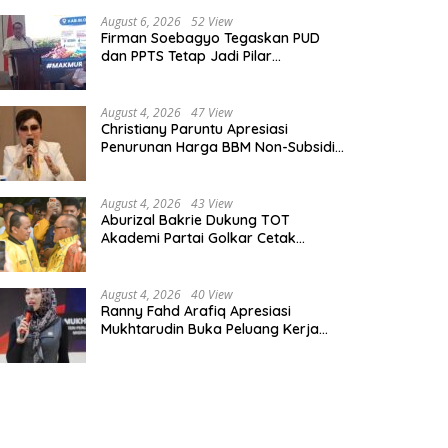
August 6, 2026
52 View
Firman Soebagyo Tegaskan PUD
dan PPTS Tetap Jadi Pilar
Penyaluran Pupuk Bersubsidi
August 4, 2026
47 View
Christiany Paruntu Apresiasi
Penurunan Harga BBM Non-Subsidi,
Nilai Kebijakan ESDM Makin Adaptif
August 4, 2026
43 View
Aburizal Bakrie Dukung TOT
Akademi Partai Golkar Cetak
Instruktur Berkompetensi Tinggi
August 4, 2026
40 View
Ranny Fahd Arafiq Apresiasi
Mukhtarudin Buka Peluang Kerja
Skilled Worker Indonesia di Albania