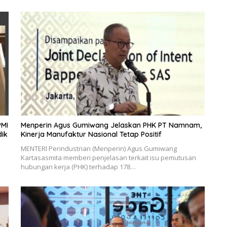
PMI
Menperin Agus Gumiwang Jelaskan PHK PT Namnam,
dik
Kinerja Manufaktur Nasional Tetap Positif
MENTERI Perindustrian (Menperin) Agus Gumiwang
Kartasasmita memberi penjelasan terkait isu pemutusan
hubungan kerja (PHK) terhadap 178…