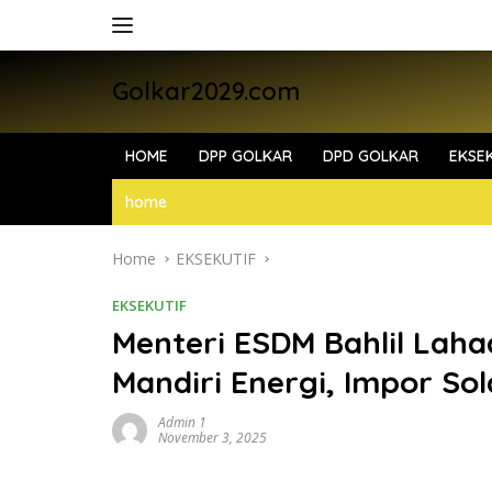
Skip
to
content
Golkar2029.com
HOME
DPP GOLKAR
DPD GOLKAR
EKSEK
home
Home
EKSEKUTIF
EKSEKUTIF
Menteri ESDM Bahlil Laha
Mandiri Energi, Impor Sol
Admin 1
November 3, 2025