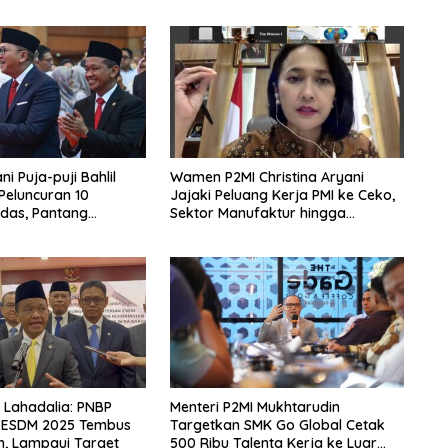
i Puja-puji Bahlil
Wamen P2MI Christina Aryani
 Peluncuran 10
Jajaki Peluang Kerja PMI ke Ceko,
das, Pantang
Sektor Manufaktur hingga
rpikir Jauh ke Depan!
Kesehatan Dibidik
l Lahadalia: PNBP
Menteri P2MI Mukhtarudin
 ESDM 2025 Tembus
Targetkan SMK Go Global Cetak
un, Lampaui Target
500 Ribu Talenta Kerja ke Luar