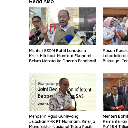
Read Also
Menteri ESDM Bahlil Lahadalia
Rosan Roeslan
Kritik Hilirisasi: Manfaat Ekonomi
Lahadalia di
Belum Merata ke Daerah Penghasil
Bukunya: Cer
Menyerah, Be
Menperin Agus Gumiwang
Menteri Bahli
Jelaskan PHK PT Namnam, Kinerja
Kementerian
Manufaktur Nasional Tetap Positif
Rp138,4 Trili