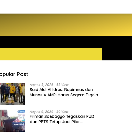
opular Post
August 3, 2026
53 View
Said Aldi Al Idrus: Rapimnas dan
Munas X AMPI Harus Segera Digelar
demi Konsolidasi Organisasi
August 6, 2026
50 View
Firman Soebagyo Tegaskan PUD
dan PPTS Tetap Jadi Pilar
Penyaluran Pupuk Bersubsidi