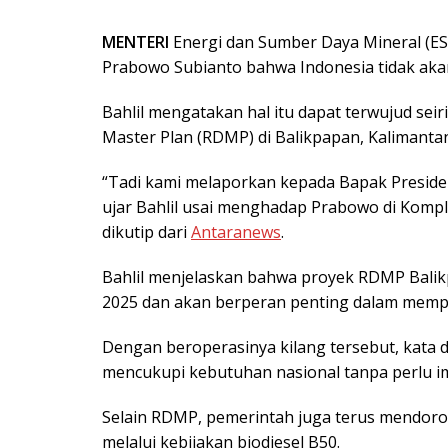
MENTERI
Energi dan Sumber Daya Mineral (ES
Prabowo Subianto bahwa Indonesia tidak akan
Bahlil mengatakan hal itu dapat terwujud se
Master Plan (RDMP) di Balikpapan, Kalimanta
“Tadi kami melaporkan kepada Bapak Presiden,
ujar Bahlil usai menghadap Prabowo di Komple
dikutip dari
Antaranews
.
Bahlil menjelaskan bahwa proyek RDMP Bali
2025 dan akan berperan penting dalam mempe
Dengan beroperasinya kilang tersebut, kata d
mencukupi kebutuhan nasional tanpa perlu i
Selain RDMP, pemerintah juga terus mendo
melalui kebijakan biodiesel B50.