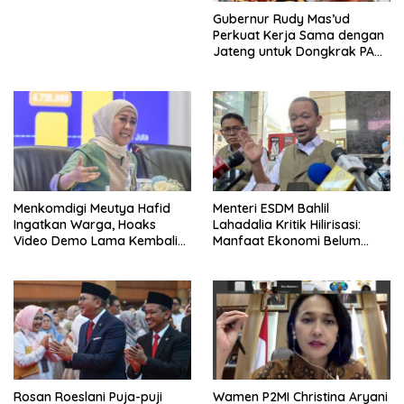
Gubernur Rudy Mas’ud
Perkuat Kerja Sama dengan
Jateng untuk Dongkrak PAD
Kaltim
Menkomdigi Meutya Hafid
Menteri ESDM Bahlil
Ingatkan Warga, Hoaks
Lahadalia Kritik Hilirisasi:
Video Demo Lama Kembali
Manfaat Ekonomi Belum
Viral di Medsos
Merata ke Daerah Penghasil
Rosan Roeslani Puja-puji
Wamen P2MI Christina Aryani