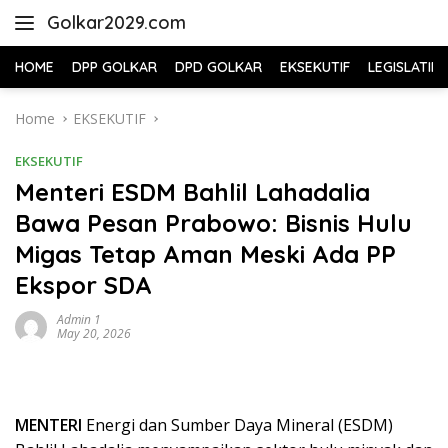
Skip
Golkar2029.com
to
content
HOME
DPP GOLKAR
DPD GOLKAR
EKSEKUTIF
LEGISLATIF
Home
EKSEKUTIF
EKSEKUTIF
Menteri ESDM Bahlil Lahadalia
Bawa Pesan Prabowo: Bisnis Hulu
Migas Tetap Aman Meski Ada PP
Ekspor SDA
Admin 1
May 20, 2026
MENTERI
Energi dan Sumber Daya Mineral (ESDM)