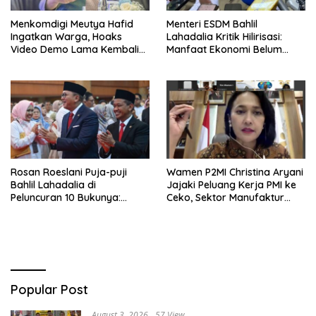
Menkomdigi Meutya Hafid
Menteri ESDM Bahlil
Ingatkan Warga, Hoaks
Lahadalia Kritik Hilirisasi:
Video Demo Lama Kembali
Manfaat Ekonomi Belum
Viral di Medsos
Merata ke Daerah Penghasil
Rosan Roeslani Puja-puji
Wamen P2MI Christina Aryani
Bahlil Lahadalia di
Jajaki Peluang Kerja PMI ke
Peluncuran 10 Bukunya:
Ceko, Sektor Manufaktur
Cerdas, Pantang Menyerah,
hingga Kesehatan Dibidik
Berpikir Jauh ke Depan!
Popular Post
August 3, 2026
57 View