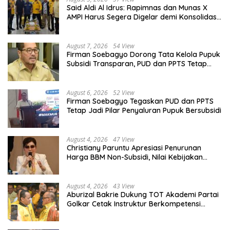
Said Aldi Al Idrus: Rapimnas dan Munas X
AMPI Harus Segera Digelar demi Konsolidasi
Organisasi
August 7, 2026
54 View
Firman Soebagyo Dorong Tata Kelola Pupuk
Subsidi Transparan, PUD dan PPTS Tetap
Diberdayakan
August 6, 2026
52 View
Firman Soebagyo Tegaskan PUD dan PPTS
Tetap Jadi Pilar Penyaluran Pupuk Bersubsidi
August 4, 2026
47 View
Christiany Paruntu Apresiasi Penurunan
Harga BBM Non-Subsidi, Nilai Kebijakan
ESDM Makin Adaptif
August 4, 2026
43 View
Aburizal Bakrie Dukung TOT Akademi Partai
Golkar Cetak Instruktur Berkompetensi
Tinggi