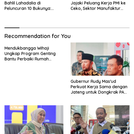
Bahlil Lahadalia di
Jajaki Peluang Kerja PMI ke
Peluncuran 10 Bukunya:
Ceko, Sektor Manufaktur
Cerdas, Pantang Menyerah,
hingga Kesehatan Dibidik
Berpikir Jauh ke Depan!
Recommendation for You
Mendukbangga Wihaji
Ungkap Program Genting
Bantu Perbaiki Rumah
Keluarga Berisiko Stunting
Gubernur Rudy Mas’ud
Perkuat Kerja Sama dengan
Jateng untuk Dongkrak PAD
Kaltim