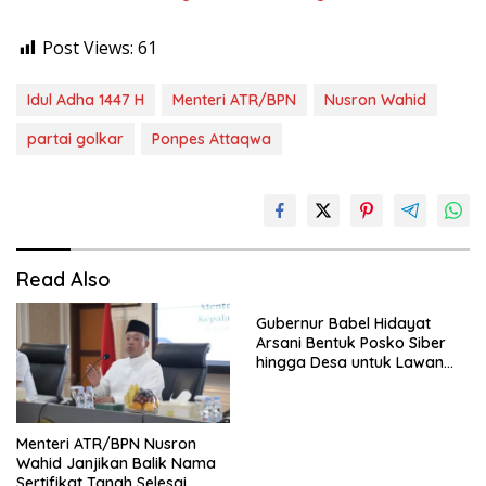
Post Views:
61
Idul Adha 1447 H
Menteri ATR/BPN
Nusron Wahid
partai golkar
Ponpes Attaqwa
Read Also
Gubernur Babel Hidayat
Arsani Bentuk Posko Siber
hingga Desa untuk Lawan
Karhutla
Menteri ATR/BPN Nusron
Wahid Janjikan Balik Nama
Sertifikat Tanah Selesai