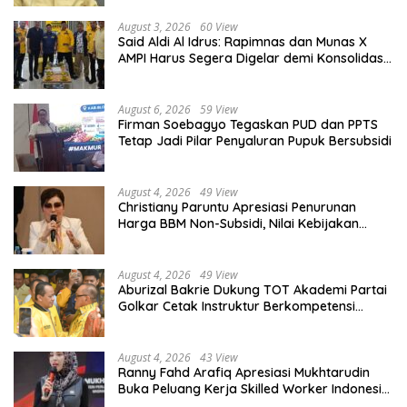
August 3, 2026
60 View
Said Aldi Al Idrus: Rapimnas dan Munas X
AMPI Harus Segera Digelar demi Konsolidasi
Organisasi
August 6, 2026
59 View
Firman Soebagyo Tegaskan PUD dan PPTS
Tetap Jadi Pilar Penyaluran Pupuk Bersubsidi
August 4, 2026
49 View
Christiany Paruntu Apresiasi Penurunan
Harga BBM Non-Subsidi, Nilai Kebijakan
ESDM Makin Adaptif
August 4, 2026
49 View
Aburizal Bakrie Dukung TOT Akademi Partai
Golkar Cetak Instruktur Berkompetensi
Tinggi
August 4, 2026
43 View
Ranny Fahd Arafiq Apresiasi Mukhtarudin
Buka Peluang Kerja Skilled Worker Indonesia
di Albania