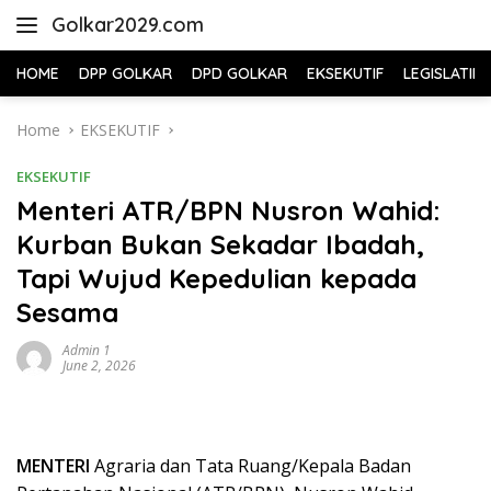
Skip
Golkar2029.com
to
content
HOME
DPP GOLKAR
DPD GOLKAR
EKSEKUTIF
LEGISLATIF
Home
EKSEKUTIF
EKSEKUTIF
Menteri ATR/BPN Nusron Wahid:
Kurban Bukan Sekadar Ibadah,
Tapi Wujud Kepedulian kepada
Sesama
Admin 1
June 2, 2026
MENTERI
Agraria dan Tata Ruang/Kepala Badan