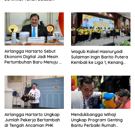
Maksimal 10 Hari
Airlangga Hartarto Sebut
Wagub Kalsel Hasnuryadi
Ekonomi Digital Jadi Mesin
Sulaiman Ingin Barito Putera
Pertumbuhan Baru Menuju 8
Kembali ke Liga 1, Kenang
Persen
Sejarah 2012
Airlangga Hartarto Ungkap
Mendukbangga Wihaji
Jumlah Pekerja Bertambah
Ungkap Program Genting
di Tengah Ancaman PHK
Bantu Perbaiki Rumah
Keluarga Berisiko Stunting