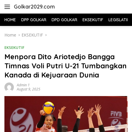
Skip
Golkar2029.com
to
content
HOME
DPP GOLKAR
DPD GOLKAR
EKSEKUTIF
LEGISLATIF
Home
EKSEKUTIF
EKSEKUTIF
Menpora Dito Ariotedjo Bangga
Timnas Voli Putri U-21 Tumbangkan
Kanada di Kejuaraan Dunia
Admin 1
August 9, 2025