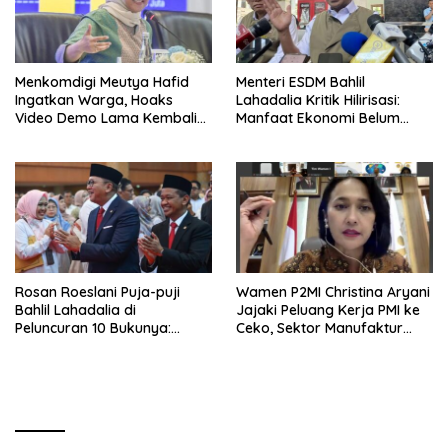
Menkomdigi Meutya Hafid
Menteri ESDM Bahlil
Ingatkan Warga, Hoaks
Lahadalia Kritik Hilirisasi:
Video Demo Lama Kembali
Manfaat Ekonomi Belum
Viral di Medsos
Merata ke Daerah Penghasil
Rosan Roeslani Puja-puji
Wamen P2MI Christina Aryani
Bahlil Lahadalia di
Jajaki Peluang Kerja PMI ke
Peluncuran 10 Bukunya:
Ceko, Sektor Manufaktur
Cerdas, Pantang Menyerah,
hingga Kesehatan Dibidik
Berpikir Jauh ke Depan!