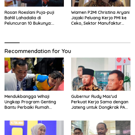
Rosan Roeslani Puja-puji
Wamen P2MI Christina Aryani
Bahlil Lahadalia di
Jajaki Peluang Kerja PMI ke
Peluncuran 10 Bukunya:
Ceko, Sektor Manufaktur
Cerdas, Pantang Menyerah,
hingga Kesehatan Dibidik
Berpikir Jauh ke Depan!
Recommendation for You
Mendukbangga Wihaji
Gubernur Rudy Mas’ud
Ungkap Program Genting
Perkuat Kerja Sama dengan
Bantu Perbaiki Rumah
Jateng untuk Dongkrak PAD
Keluarga Berisiko Stunting
Kaltim