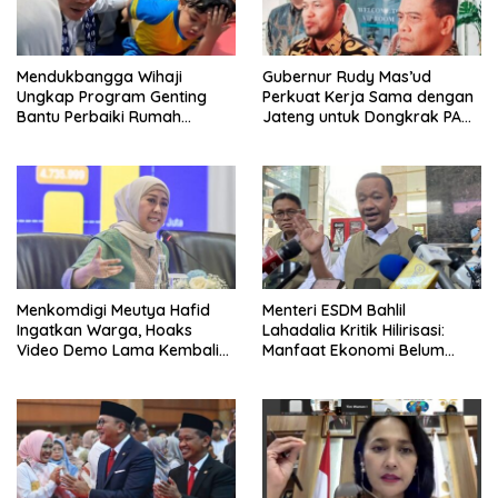
Mendukbangga Wihaji
Gubernur Rudy Mas’ud
Ungkap Program Genting
Perkuat Kerja Sama dengan
Bantu Perbaiki Rumah
Jateng untuk Dongkrak PAD
Keluarga Berisiko Stunting
Kaltim
Menkomdigi Meutya Hafid
Menteri ESDM Bahlil
Ingatkan Warga, Hoaks
Lahadalia Kritik Hilirisasi:
Video Demo Lama Kembali
Manfaat Ekonomi Belum
Viral di Medsos
Merata ke Daerah Penghasil