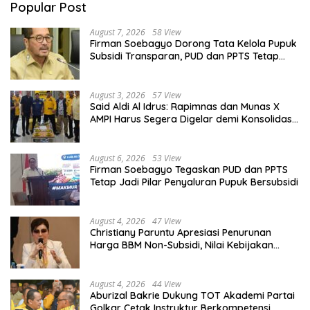
Popular Post
August 7, 2026
58 View
Firman Soebagyo Dorong Tata Kelola Pupuk
Subsidi Transparan, PUD dan PPTS Tetap
Diberdayakan
August 3, 2026
57 View
Said Aldi Al Idrus: Rapimnas dan Munas X
AMPI Harus Segera Digelar demi Konsolidasi
Organisasi
August 6, 2026
53 View
Firman Soebagyo Tegaskan PUD dan PPTS
Tetap Jadi Pilar Penyaluran Pupuk Bersubsidi
August 4, 2026
47 View
Christiany Paruntu Apresiasi Penurunan
Harga BBM Non-Subsidi, Nilai Kebijakan
ESDM Makin Adaptif
August 4, 2026
44 View
Aburizal Bakrie Dukung TOT Akademi Partai
Golkar Cetak Instruktur Berkompetensi