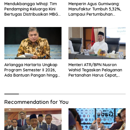
Mendukbangga Wihaji: Tim
Menperin Agus Gumiwang:
Pendamping Keluarga Kini
Manufaktur Tumbuh 5,32%,
Bertugas Distribusikan MBG
Lampaui Pertumbuhan
untuk Ibu Hamil dan Balita
Ekonomi Nasional
Airlangga Hartarto Ungkap
Menteri ATR/BPN Nusron
Program Semester II 2026,
Wahid Tegaskan Pelayanan
Ada Bantuan Pangan hingga
Pertanahan Harus Cepat,
Diskon Transportasi Nataru
Mudah & Berorientasi pada
Masyarakat
Recommendation for You