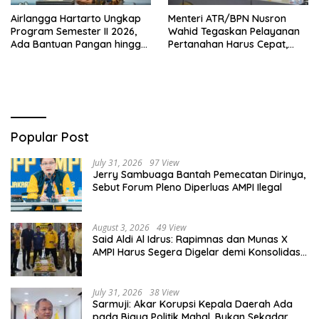
Airlangga Hartarto Ungkap
Menteri ATR/BPN Nusron
Program Semester II 2026,
Wahid Tegaskan Pelayanan
Ada Bantuan Pangan hingga
Pertanahan Harus Cepat,
Diskon Transportasi Nataru
Mudah & Berorientasi pada
Masyarakat
Popular Post
July 31, 2026
97 View
Jerry Sambuaga Bantah Pemecatan Dirinya,
Sebut Forum Pleno Diperluas AMPI Ilegal
August 3, 2026
49 View
Said Aldi Al Idrus: Rapimnas dan Munas X
AMPI Harus Segera Digelar demi Konsolidasi
Organisasi
July 31, 2026
38 View
Sarmuji: Akar Korupsi Kepala Daerah Ada
pada Biaya Politik Mahal, Bukan Sekadar