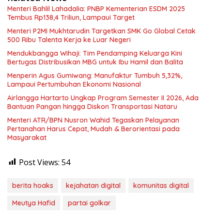
Menteri Bahlil Lahadalia: PNBP Kementerian ESDM 2025
Tembus Rp138,4 Triliun, Lampaui Target
Menteri P2MI Mukhtarudin Targetkan SMK Go Global Cetak
500 Ribu Talenta Kerja ke Luar Negeri
Mendukbangga Wihaji: Tim Pendamping Keluarga Kini
Bertugas Distribusikan MBG untuk Ibu Hamil dan Balita
Menperin Agus Gumiwang: Manufaktur Tumbuh 5,32%,
Lampaui Pertumbuhan Ekonomi Nasional
Airlangga Hartarto Ungkap Program Semester II 2026, Ada
Bantuan Pangan hingga Diskon Transportasi Nataru
Menteri ATR/BPN Nusron Wahid Tegaskan Pelayanan
Pertanahan Harus Cepat, Mudah & Berorientasi pada
Masyarakat
Post Views:
54
berita hoaks
kejahatan digital
komunitas digital
Meutya Hafid
partai golkar