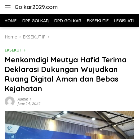
Skip
Golkar2029.com
to
content
HOME
DPP GOLKAR
DPD GOLKAR
EKSEKUTIF
LEGISLATIF
Home
EKSEKUTIF
EKSEKUTIF
Menkomdigi Meutya Hafid Terima
Deklarasi Dukungan Wujudkan
Ruang Digital Aman dan Bebas
Kejahatan
Admin 1
June 14, 2026