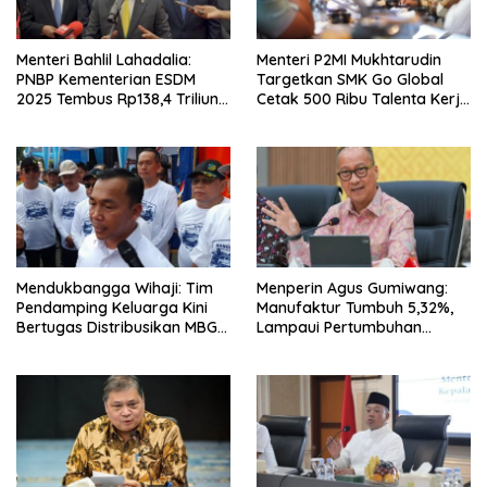
Menteri Bahlil Lahadalia:
Menteri P2MI Mukhtarudin
PNBP Kementerian ESDM
Targetkan SMK Go Global
2025 Tembus Rp138,4 Triliun,
Cetak 500 Ribu Talenta Kerja
Lampaui Target
ke Luar Negeri
Mendukbangga Wihaji: Tim
Menperin Agus Gumiwang:
Pendamping Keluarga Kini
Manufaktur Tumbuh 5,32%,
Bertugas Distribusikan MBG
Lampaui Pertumbuhan
untuk Ibu Hamil dan Balita
Ekonomi Nasional